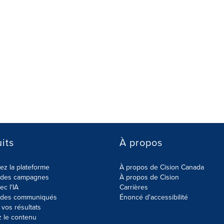
its
À propos
z la plateforme
À propos de Cision Canada
r des campagnes
À propos de Cision
ec l'IA
Carrières
r des communiqués
Énoncé d'accessibilité
vos résultats
z le contenu