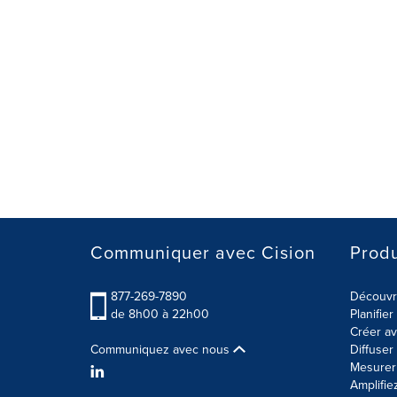
Communiquer avec Cision
Produ
877-269-7890
Découvre
de 8h00 à 22h00
Planifie
Créer av
Communiquez avec nous
Diffuse
Mesurer 
Amplifie