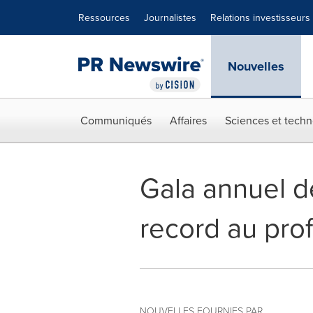
Déclaration d'accessibilité
Sauter la navigation
Ressources
Journalistes
Relations investisseurs
Nouvelles
Communiqués
Affaires
Sciences et techn
Gala annuel d
record au prof
NOUVELLES FOURNIES PAR