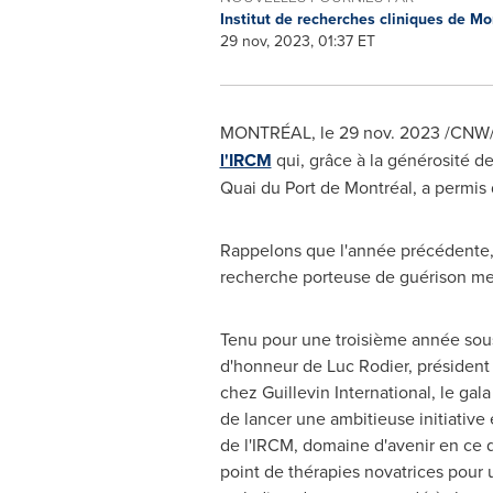
Institut de recherches cliniques de M
29 nov, 2023, 01:37 ET
MONTRÉAL
,
le
29 nov. 2023
/CNW/ 
l'IRCM
qui, grâce à la générosité de
Quai du Port de Montréal, a permis 
Rappelons que l'année précédente, l
recherche porteuse de guérison men
Tenu pour une troisième année sou
d'honneur de
Luc Rodier
, président
chez Guillevin International, le gala
de lancer une ambitieuse initiativ
de l'IRCM, domaine d'avenir en ce qu
point de thérapies novatrices pour 