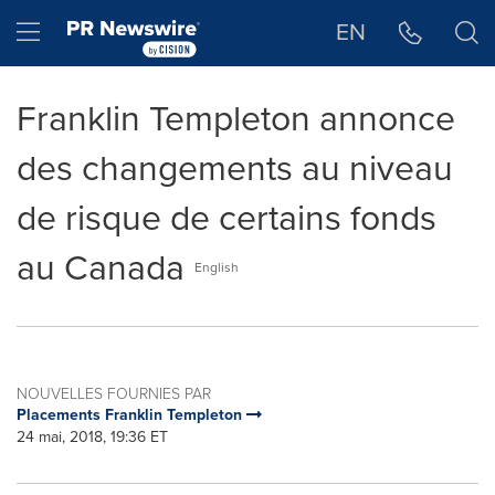
Déclaration d'accessibilité
Sauter la navigation
Hamburger menu
EN
Franklin Templeton annonce
des changements au niveau
de risque de certains fonds
au Canada
English
NOUVELLES FOURNIES PAR
Placements Franklin Templeton
24 mai, 2018, 19:36 ET