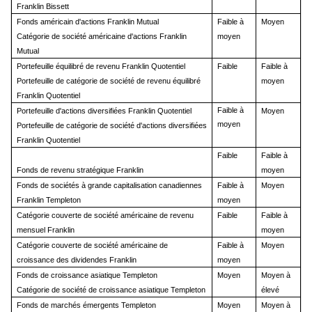
Franklin Bissett
Fonds américain d'actions Franklin Mutual
Faible à
Moyen
Catégorie de société américaine d'actions Franklin
moyen
Mutual
Portefeuille équilibré de revenu Franklin Quotentiel
Faible
Faible à
Portefeuille de catégorie de société de revenu équilibré
moyen
Franklin Quotentiel
Faible à
Portefeuille d'actions diversifiées Franklin Quotentiel
Moyen
moyen
Portefeuille de catégorie de société d'actions diversifiées
Franklin Quotentiel
Faible
Faible à
Fonds de revenu stratégique Franklin
moyen
Fonds de sociétés à grande capitalisation canadiennes
Faible à
Moyen
Franklin Templeton
moyen
Catégorie couverte de société américaine de revenu
Faible
Faible à
mensuel Franklin
moyen
Catégorie couverte de société américaine de
Faible à
Moyen
croissance des dividendes Franklin
moyen
Fonds de croissance asiatique Templeton
Moyen
Moyen à
Catégorie de société de croissance asiatique Templeton
élevé
Fonds de marchés émergents Templeton
Moyen
Moyen à