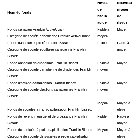
Niveau
Nouveau
de
niveau
Nom du fonds
risque
de
actuel
risque
Fonds canadien Franklin ActiveQuant
Faible à
Moyen
Catégorie de société canadienne Franklin ActiveQuant
moyen
Fonds canadien équilibré Franklin Bissett
Faible
Faible à
Catégorie de société équilibrée canadienne Franklin
moyen
Bissett
Fonds canadien de dividendes Franklin Bissett
Faible à
Moyen
Catégorie de société canadienne de dividendes Franklin
moyen
Bissett
Fonds d'actions canadiennes Franklin Bissett
Faible à
Moyen
Catégorie de société d'actions canadiennes Franklin
moyen
Bissett
Moyen
Moyen à
Fonds de sociétés à microcapitalisation Franklin Bissett
élevé
Fonds de revenu mensuel et de croissance Franklin
Faible
Faible à
Bissett
moyen
Fonds de sociétés à petite capitalisation Franklin Bissett
Moyen
Moyen à
Catégorie de société de sociétés à petite capitalisation
élevé