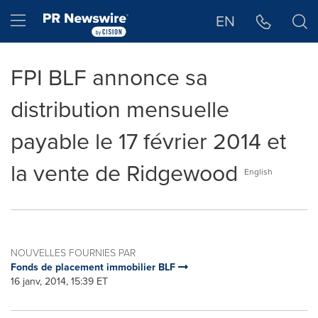
Déclaration d'accessibilité
Sauter la navigation
Hamburger menu
EN
FPI BLF annonce sa
distribution mensuelle
payable le 17 février 2014 et
la vente de Ridgewood
English
NOUVELLES FOURNIES PAR
Fonds de placement immobilier BLF
16 janv, 2014, 15:39 ET