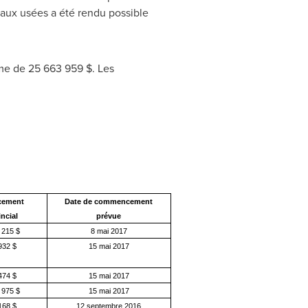
eaux usées a été rendu possible
me de 25 663 959 $. Les
cement
Date de commencement
ncial
prévue
 215 $
8 mai 2017
932 $
15 mai 2017
474 $
15 mai 2017
 975 $
15 mai 2017
168 $
12 septembre 2016