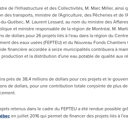
tre de l'Infrastructure et des Collectivités,
M. Marc Miller
, ainsi 
ion des transports, ministre de l'Agriculture, des Pêcheries et de l
-du-Québec, M. Laurent Lessard, au nom du ministre des Affaires
publique et ministre responsable de la région de Montréal,
M. Mart
ns de dollars pour 26 projets liés à l'eau dans la région du Cent
aitement des eaux usées (FEPTEU) et du Nouveau Fonds Chantier
'aide financière accordée à seize municipalités contribuera à mai
la production et la distribution d'une eau potable de qualité aux r
a près de 38,4 millions de dollars pour ces projets et le gou
ions de dollars, pour une contribution totale conjointe de plus de 
ncement.
ojets retenus dans le cadre du FEPTEU a été rendue possible grâ
uébec
en juillet 2016 qui permet de financer des projets liés à l