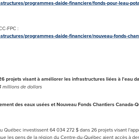
structures/programmes-daide-financiere/fonds-pour-leau-pota
CC-FPC :
astructures/programmes-daide-financiere/nouveau-fonds-chant
6 projets visant à améliorer les infrastructures liées à l'eau 
 millions de dollars
itement des eaux usées et
Nouveau Fonds Chantiers Canada-Qué
 Québec investissent 64 034 272 $ dans 26 projets visant l'app
ue les gens de la région du Centre-du-Québec aient accès à des 