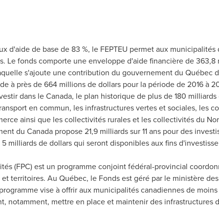
ux d'aide de base de 83 %, le FEPTEU permet aux municipalités d
rs. Le fonds comporte une enveloppe d'aide financière de 363,8 
uelle s'ajoute une contribution du gouvernement du Québec de 
ide à près de 664 millions de dollars pour la période de 2016 à 20
nvestir dans le Canada, le plan historique de plus de 180 milliar
ransport en commun, les infrastructures vertes et sociales, les cor
rce ainsi que les collectivités rurales et les collectivités du Nor
t du Canada propose 21,9 milliards sur 11 ans pour des investis
 milliards de dollars qui seront disponibles aux fins d'investis
vités (FPC) est un programme conjoint fédéral-provincial coordon
 et territoires. Au Québec, le Fonds est géré par le ministère des
e programme vise à offrir aux municipalités canadiennes de moin
nt, notamment, mettre en place et maintenir des infrastructures 