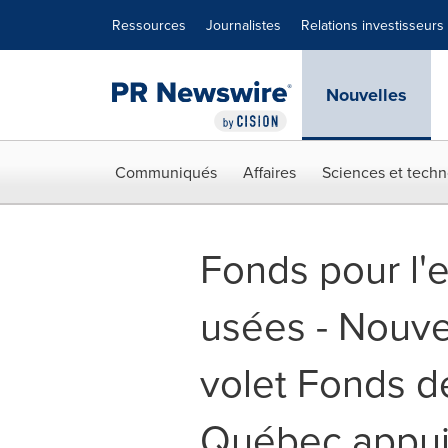
Déclaration d'accessibilité
Sauter la navigation
Ressources
Journalistes
Relations investisseurs
Nouvelles
Communiqués
Affaires
Sciences et techn
Fonds pour l'e
usées - Nouv
volet Fonds de
Québec appuie