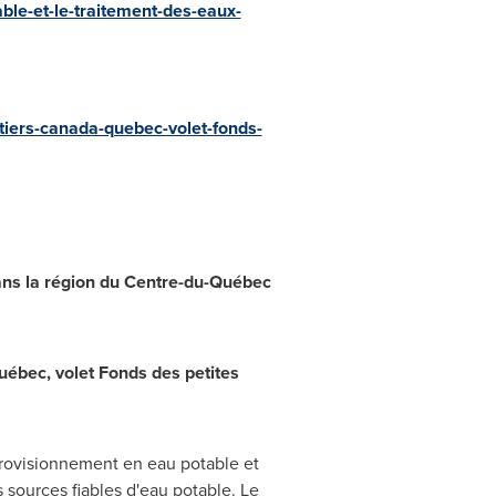
ble-et-le-traitement-des-eaux-
iers-canada-quebec-volet-fonds-
dans la région du Centre-du-Québec
bec, volet Fonds des petites
rovisionnement en eau potable et
sources fiables d'eau potable. Le