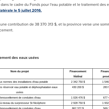
dans le cadre du Fonds pour l'eau potable et le traitement des 
atérale le 5 juillet 2016.
une contribution de 38 370
313 $, et
la province verse une som
ncement.
itement des eaux usées
Nom du projet
Financement
Finan
fédéral
provi
x normes des installations d'eau potable
2 342 750 $
1 546
s réservoir eau potable et déphosphatation eaux
430 200 $
283 
usées
Renouvellement de conduites d'eau
1 026 476 $
677 
 à niveau du surpresseur St-Nicéphore
2 928 750 $
1 932
Renouvellement de conduites d'eau
862 372 $
569 