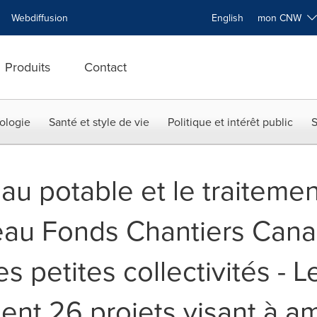
Webdiffusion
English
mon CNW
Produits
Contact
ologie
Santé et style de vie
Politique et intérêt public
S
au potable et le traiteme
eau Fonds Chantiers Can
s petites collectivités - 
nt 26 projets visant à am