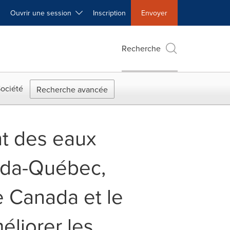
Ouvrir une session
Inscription
Envoyer
Recherche
ociété
Recherche avancée
nt des eaux
ada-Québec,
Le Canada et le
éliorer les