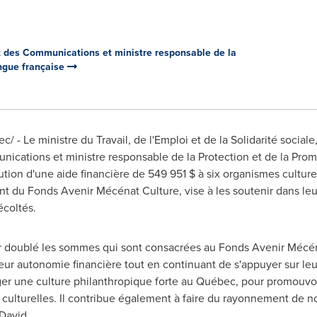
et des Communications et ministre responsable de la
angue française
/ - Le ministre du Travail, de l'Emploi et de la Solidarité socia
nications et ministre responsable de la Protection et de la Prom
tion d'une aide financière de 549 951 $ à six organismes culturel
nt du Fonds Avenir Mécénat Culture, vise à les soutenir dans le
écoltés.
r doublé les sommes qui sont consacrées au Fonds Avenir Mécénat
leur autonomie financière tout en continuant de s'appuyer sur l
ger une culture philanthropique forte au Québec, pour promouvoir
 culturelles. Il contribue également à faire du rayonnement de no
 David.