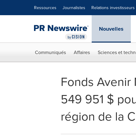
Déclaration d'accessibilité
Sauter la navigation
Ressources
Journalistes
Relations investisseurs
Nouvelles
Communiqués
Affaires
Sciences et techn
Fonds Avenir 
549 951 $ pour
région de la C