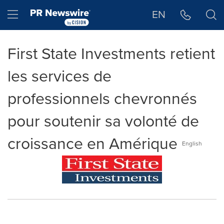
Déclaration d'accessibilité
Sauter la navigation
Hamburger menu
EN
First State Investments retient
les services de
professionnels chevronnés
pour soutenir sa volonté de
croissance en Amérique
English