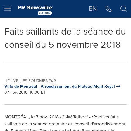
Déclaration d'accessibilité
Sauter la navigation
Hamburger menu
EN
Faits saillants de la séance du
conseil du 5 novembre 2018
NOUVELLES FOURNIES PAR
Ville de Montréal - Arrondissement du Plateau-Mont-Royal
07 nov, 2018, 10:00 ET
MONTRÉAL, le
7 nov. 2018
/CNW Telbec/ - Voici les faits
saillants de la séance ordinaire du conseil d'arrondissement
du Plateau-
Mont-Royal
tenue le lundi 5 novembre à la