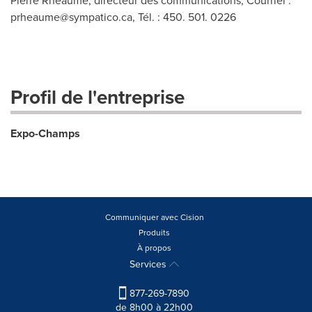
Pierre Rhéaume, directeur des communications, Courriel :
prheaume@sympatico.ca
, Tél. : 450. 501. 0226
Profil de l'entreprise
Expo-Champs
Communiquer avec Cision
Produits
À propos
Services
877-269-7890
de 8h00 à 22h00