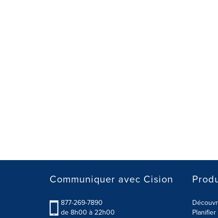
Communiquer avec Cision
Produ
877-269-7890
Découvre
de 8h00 à 22h00
Planifie