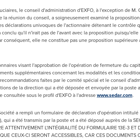
ciaires, le conseil d'administration d'EXFO, à l'exception de M
 de la réunion du conseil, a soigneusement examiné la proposition
s déclarations univoques de l'actionnaire détenant le contrôle qu
 conclu qu'il n'irait pas de l'avant avec la proposition puisqu'ell
par conséquent, elle ne constitue pas une proposition supérieure
nnaires visant l'approbation de l'opération de fermeture du capita
ements supplémentaires concernant les modalités et les conditio
 recommandations faites par le comité spécial et le conseil d'adm
rations de la direction qui a été déposée et envoyée par la poste a
 consultée sous le profil d'EXFO à l'adresse
www.sedar.com
.
Société a rempli un formulaire de déclaration d'opération intitul
), qui a été transmis par la poste et a été déposé auprès de la
RE ATTENTIVEMENT L'INTÉGRALITÉ DU FORMULAIRE 13E-3 E
 QUE CEUX-CI SERONT ACCESSIBLES, CAR CES DOCUMENTS