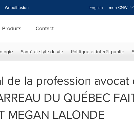
Webdiffusion
English
mon CNW
Produits
Contact
ologie
Santé et style de vie
Politique et intérêt public
S
al de la profession avocat
E BARREAU DU QUÉBEC FAI
T MEGAN LALONDE