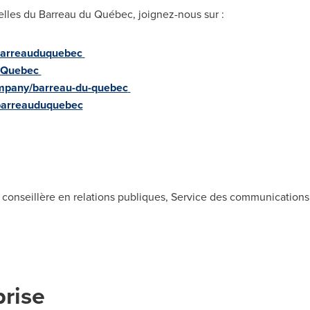
elles du Barreau du Québec, joignez-nous sur :
arreauduquebec
duQuebec
mpany/barreau-du-quebec
barreauduquebec
 conseillère en relations publiques, Service des communication
prise