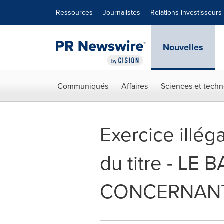
Déclaration d'accessibilité
Sauter la navigation
Ressources
Journalistes
Relations investisseurs
Nouvelles
Communiqués
Affaires
Sciences et techn
Exercice illég
du titre - L
CONCERNAN