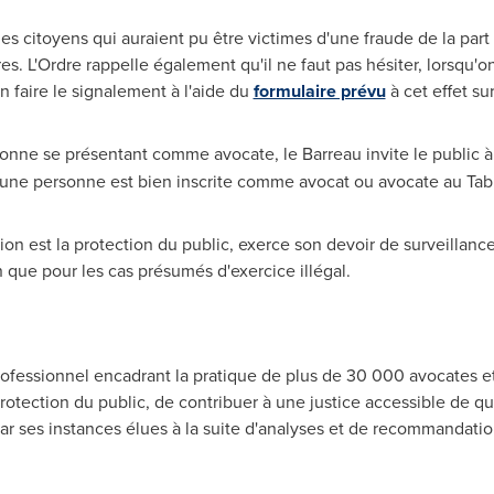
 les citoyens qui auraient pu être victimes d'une fraude de la pa
res. L'Ordre rappelle également qu'il ne faut pas hésiter, lorsqu
en faire le signalement à l'aide du
formulaire prévu
à cet effet su
sonne se présentant comme avocate, le Barreau invite le public à 
si une personne est bien inscrite comme avocat ou avocate au Tab
on est la protection du public, exerce son devoir de surveillance
 que pour les cas présumés d'exercice illégal.
ofessionnel encadrant la pratique de plus de 30 000 avocates e
a protection du public, de contribuer à une justice accessible de q
par ses instances élues à la suite d'analyses et de recommandatio