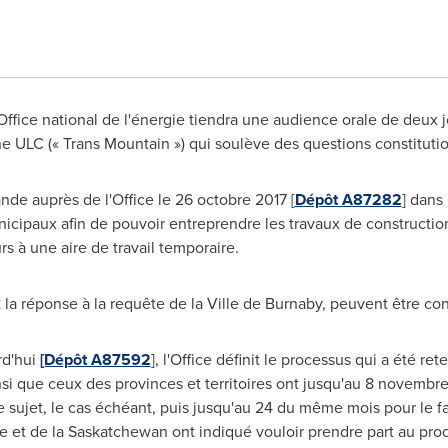
L'Office national de l'énergie tiendra une audience orale de deux 
 ULC (« Trans Mountain ») qui soulève des questions constitutio
e auprès de l'Office le 26 octobre 2017 [
Dépôt A87282
] dans 
icipaux afin de pouvoir entreprendre les travaux de constructi
rs à une aire de travail temporaire.
 la réponse à la requête de la
Ville de Burnaby
, peuvent être con
rd'hui
[Dépôt A87592
], l'Office définit le processus qui a été r
si que ceux des provinces et territoires ont jusqu'au 8 novembre a
 sujet, le cas échéant, puis jusqu'au 24 du même mois pour le fai
e et de la
Saskatchewan
ont indiqué vouloir prendre part au pro