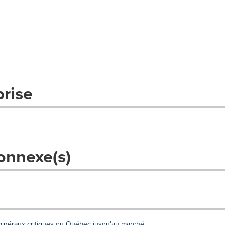
prise
onnexe(s)
minéraux critiques du Québec jusqu'au marché