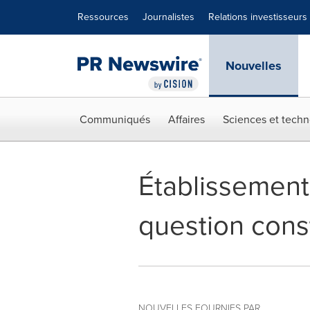
Déclaration d'accessibilité
Sauter la navigation
Ressources
Journalistes
Relations investisseurs
Nouvelles
Communiqués
Affaires
Sciences et techn
Établissement
question cons
NOUVELLES FOURNIES PAR