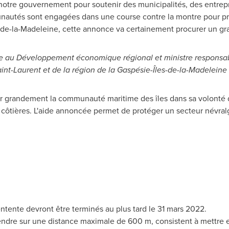
notre gouvernement pour soutenir des municipalités, des entrep
unautés sont engagées dans une course contre la montre pour pro
s-de-la-Madeleine, cette annonce va certainement procurer un g
ée au Développement économique régional et ministre responsab
int-Laurent et de la région de la Gaspésie-Îles-de-la-Madeleine
er grandement la communauté maritime des îles dans sa volonté d
 côtières. L'aide annoncée permet de protéger un secteur névralg
entente devront être terminés au plus tard le 31 mars 2022.
tendre sur une distance maximale de 600 m, consistent à mettre 