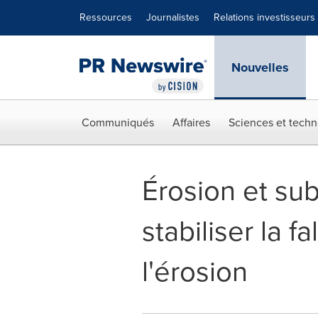
Déclaration d'accessibilité
Sauter la navigation
Ressources
Journalistes
Relations investisseurs
Nouvelles
Communiqués
Affaires
Sciences et techn
Érosion et su
stabiliser la 
l'érosion