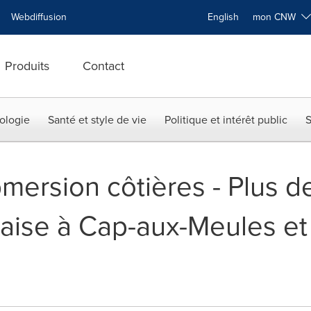
Webdiffusion
English
mon CNW
Produits
Contact
ologie
Santé et style de vie
Politique et intérêt public
S
bmersion côtières - Plus 
falaise à Cap-aux-Meules et