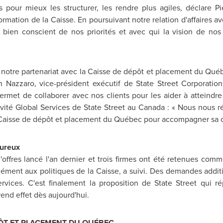
s pour mieux les structurer, les rendre plus agiles, déclare
Pi
ormation de la Caisse. En poursuivant notre relation d'affaires a
r bien conscient de nos priorités et avec qui la vision de nos 
notre partenariat avec la Caisse de dépôt et placement du Québ
n Nazzaro
, vice-président exécutif de State Street Corporat
rmet de collaborer avec nos clients pour les aider à atteindre l
ivité Global Services de State Street au
Canada
: « Nous nous ré
 Caisse de dépôt et placement du Québec pour accompagner sa c
oureux
'offres lancé l'an dernier et trois firmes ont été retenues com
mément aux politiques de la Caisse, a suivi. Des demandes additi
services. C'est finalement la proposition de State Street qui
end effet dès aujourd'hui.
PÔT ET PLACEMENT DU QUÉBEC