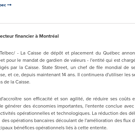
ébec
ecteur financier à Montréal
lbec/ - La Caisse de dépôt et placement du Québec annonce
et pour le mandat de gardien de valeurs - l'entité qui est charg
sigés par la Caisse. State Street, un chef de file mondial de s
se, et ce, depuis maintenant 14 ans. Il continuera d'utiliser les 
s de la Caisse.
'accroître son efficacité et son agilité, de réduire ses coût
 générer des économies importantes, l'entente conclue avec S
activités opérationnelles et technologiques. La réduction des dél
on des opérations bancaires découlant de l'amélioration des flux 
ncipaux bénéfices opérationnels liés à cette entente.