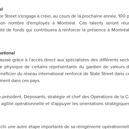
al
te Street s'engage à créer, au cours de la prochaine année, 100 
nt son nombre d'employés à Montréal. Ces talents seront ré
té de fonds qui contribuera à renforcer la présence à Montréal
national
ussé grâce à l'accès direct aux spécialistes des différents secte
ce physique de certains représentants du gardien de valeurs d
ficier du réseau international renforcé de State Street dans cer
sement dans ces pays.
e-président, Déposants, stratégie et chef des Opérations de la C
gilité opérationnelle et d'appuyer les orientations stratégique
nchi une autre étape importante de sa réingénierie opérationnell