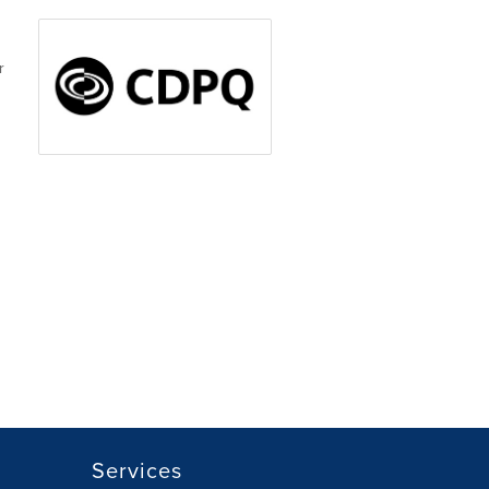
r
Services