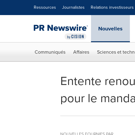
Déclaration d'accessibilité
Sauter la navigation
Ressources
Journalistes
Relations investisseurs
Nouvelles
Communiqués
Affaires
Sciences et techn
Entente renouv
pour le manda
NOUVELLES FOURNIES PAR