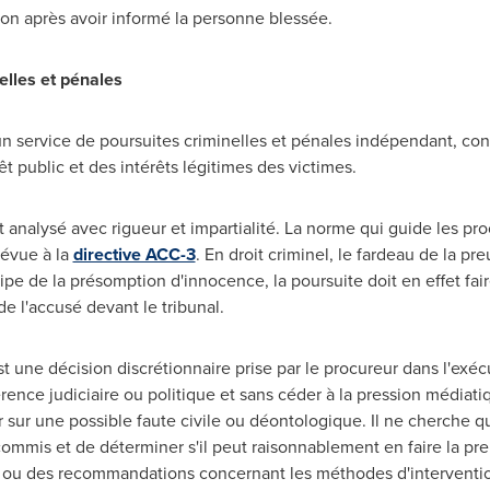
on après avoir informé la personne blessée.
elles et pénales
 un service de poursuites criminelles et pénales indépendant, cont
rêt public et des intérêts légitimes des victimes.
nalysé avec rigueur et impartialité. La norme qui guide les pro
révue à la
directive ACC-3
. En droit criminel, le fardeau de la pre
cipe de la présomption d'innocence, la poursuite doit en effet fa
de l'accusé devant le tribunal.
t une décision discrétionnaire prise par le procureur dans l'exéc
ence judiciaire ou politique et sans céder à la pression médiatiqu
sur une possible faute civile ou déontologique. Il ne cherche q
ommis et de déterminer s'il peut raisonnablement en faire la preu
 ou des recommandations concernant les méthodes d'intervention