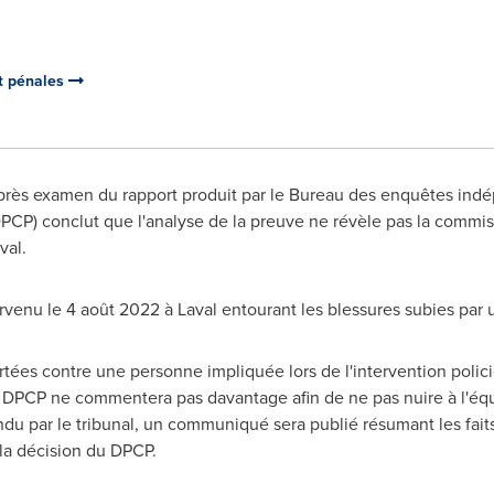
et pénales
rès examen du rapport produit par le Bureau des enquêtes indé
DPCP) conclut que l'analyse de la preuve ne révèle pas la commiss
val
.
urvenu le 4 août 2022 à
Laval
entourant les blessures subies par 
tées contre une personne impliquée lors de l'intervention policiè
 DPCP ne commentera pas davantage afin de ne pas nuire à l'équit
rendu par le tribunal, un communiqué sera publié résumant les fai
 la décision du DPCP.