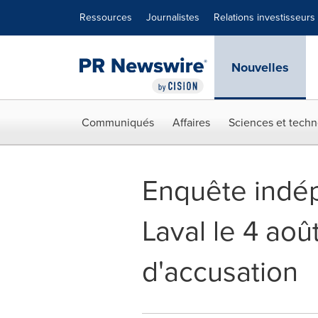
Déclaration d'accessibilité
Sauter la navigation
Ressources
Journalistes
Relations investisseurs
Nouvelles
Communiqués
Affaires
Sciences et techn
Enquête indép
Laval le 4 aoû
d'accusation