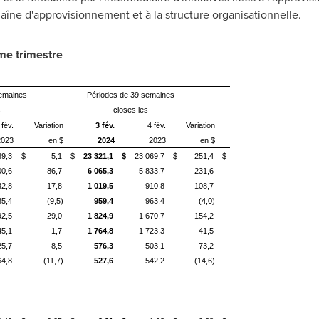
chaîne d'approvisionnement et à la structure organisationnelle.
me trimestre
semaines
Périodes de 39 semaines
s
closes les
 fév.
Variation
3 fév.
4 fév.
Variation
2023
en $
2024
2023
en $
89,3
$
5,1
$
23 321,1
$
23 069,7
$
251,4
$
00,6
86,7
6 065,3
5 833,7
231,6
32,8
17,8
1 019,5
910,8
108,7
85,4
(9,5)
959,4
963,4
(4,0)
92,5
29,0
1 824,9
1 670,7
154,2
45,1
1,7
1 764,8
1 723,3
41,5
25,7
8,5
576,3
503,1
73,2
64,8
(11,7)
527,6
542,2
(14,6)