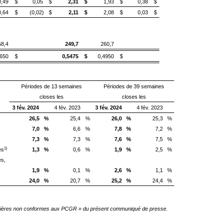
0,49
$
0,05
$
2,31
$
1,93
$
0,38
$
0,64
$
(0,02)
$
2,11
$
2,08
$
0,03
$
58,4
249,7
260,7
1650
$
0,5475
$
0,4950
$
Périodes de 13 semaines
Périodes de 39 semaines
closes les
closes les
3 fév. 2024
4 fév. 2023
3 fév. 2024
4 fév. 2023
26,5
%
25,4
%
26,0
%
25,3
%
7,0
%
6,6
%
7,8
%
7,2
%
7,3
%
7,3
%
7,6
%
7,5
%
1)
es
1,3
%
0,6
%
1,9
%
2,5
%
es,
1,9
%
0,1
%
2,6
%
1,1
%
24,0
%
20,7
%
25,2
%
24,4
%
ancières non conformes aux PCGR » du présent communiqué de presse.