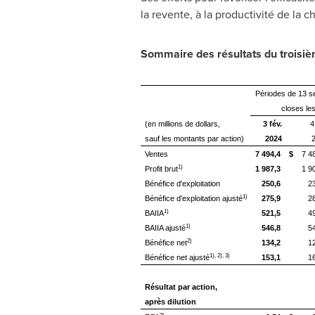
la revente, à la productivité de la 
Sommaire des résultats du troisiè
Périodes de 13 
closes le
(en millions de dollars,
3 fév.
4
sauf les montants par action)
2024
Ventes
7 494,4
$
7 4
1)
Profit brut
1 987,3
1 9
Bénéfice d'exploitation
250,6
2
1)
Bénéfice d'exploitation ajusté
275,9
2
1)
BAIIA
521,5
4
1)
BAIIA ajusté
546,8
5
2)
Bénéfice net
134,2
1
1), 2), 3)
Bénéfice net ajusté
153,1
1
Résultat par action,
après dilution