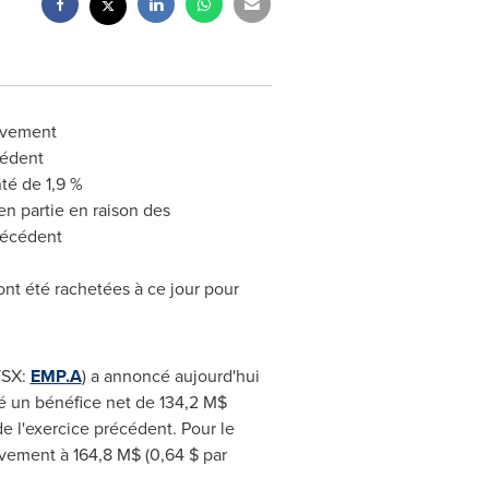
tivement
cédent
té de 1,9 %
n partie en raison des
récédent
nt été rachetées à ce jour pour
TSX:
EMP.A
) a annoncé aujourd'hui
isé un bénéfice net de 134,2 M$
de l'exercice précédent. Pour le
tivement à 164,8 M$ (0,64 $ par