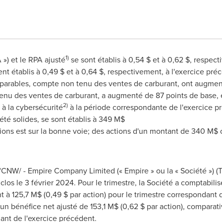
1)
A ») et le RPA ajusté
se sont établis à 0,54 $ et à 0,62 $, respec
ent établis à 0,49 $ et à 0,64 $, respectivement, à l'exercice pré
arables, compte non tenu des ventes de carburant, ont augmen
nu des ventes de carburant, a augmenté de 87 points de base, e
2)
 à la cybersécurité
à la période correspondante de l'exercice p
 été solides, se sont établis à 349 M$
ons est sur la bonne voie; des actions d'un montant de 340 M$ o
CNW/ - Empire Company Limited (« Empire » ou la « Société ») (
e clos le 3 février 2024. Pour le trimestre, la Société a comptabil
 à 125,7 M$ (0,49 $ par action) pour le trimestre correspondant 
 un bénéfice net ajusté de 153,1 M$ (0,62 $ par action), compara
dant de l'exercice précédent.