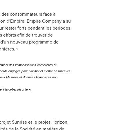
ce des consommateurs face à
ction d'Empire. Empire Company a su
r rester forts pendant les périodes
 efforts afin de trouver de
ent d'un nouveau programme de
nnières. »
ssement des immobilisations corporelles et
 coûts engagés pour planifier et mettre en place les
brique « Mesures et données financières non
é à la cybersécurité »).
rojet Sunrise et le projet Horizon.
ités de la Société en matière de