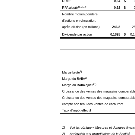
2)
RPA
0,54
$
1), 2), 3)
RPA ajusté
0,62
$
Nombre moyen pondéré
d'actions en circulation,
après dilution (en millions)
246,8
2
Dividende par action
0,1825
$
0,
1)
Marge brute
1)
Marge du BAIIA
1)
Marge du BAIIA ajusté
Croissance
des ventes des magasins comparabl
Croissance des ventes des magasins comparabl
compte non tenu des ventes de carburant
Taux d'impôt effectif
1)
Voir la rubrique « Mesures et données fin
2)
Attribuable aux propriétaires de la Société.