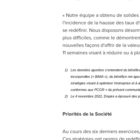
« Notre équipe a obtenu de solides
l'incidence de la hausse des taux d
se redéfinir. Nous disposons désorm
plus difficiles, comme le démontrent
nouvelles façons d'offrir de la va
11 semaines visant à réduire ou à pl
1)
Les données ajustées s'entendent du bénéfice d'
incorporelles (« BAIIA »), du bénéfice net aju
stratégies visant à optimiser l'entreprise et à
conformes aux PCGR » du présent communiq
2)
Le 4 novembre 2022, Empire a éprouvé des probl
Priorités de la Société
Au cours des six derniers exercices,
Ces stratégies ont permis de redéfi