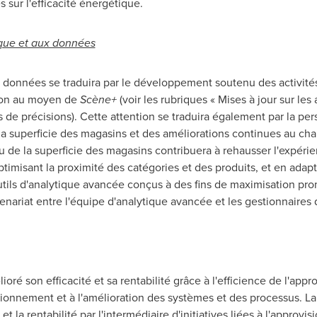
s sur l'efficacité énergétique.
que et aux données
es données se traduira par le développement soutenu des activi
ation au moyen de
Scène+
(voir les rubriques « Mises à jour sur les a
 de précisions). Cette attention se traduira également par la per
 la superficie des magasins et des améliorations continues au cha
 de la superficie des magasins contribuera à rehausser l'expérie
misant la proximité des catégories et des produits, et en adapt
tils d'analytique avancée conçus à des fins de maximisation pro
enariat entre l'équipe d'analytique avancée et les gestionnaires 
ré son efficacité et sa rentabilité grâce à l'efficience de l'appr
sionnement et à l'amélioration des systèmes et des processus. L
é et la rentabilité par l'intermédiaire d'initiatives liées à l'appr