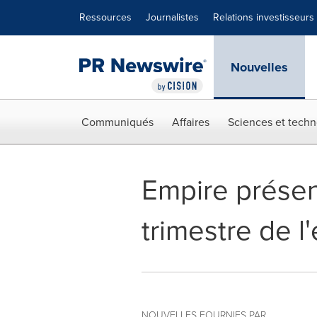
Déclaration d'accessibilité
Sauter la navigation
Ressources
Journalistes
Relations investisseurs
Nouvelles
Communiqués
Affaires
Sciences et techn
Empire présent
trimestre de l
NOUVELLES FOURNIES PAR