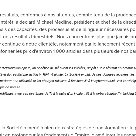
 résultats, conformes à nos attentes, compte tenu de la pruden
'intérêt, a déclaré Michael Medline, président et chef de la dire
ais des capacités, des processus et de la rigueur nécessaires pou
 nos résultats trimestriels. Nous concentrons plus que jamais nos
leur continue à notre clientèle, notamment par le lancement réc
afonner les prix d'environ 1 000 articles dans plusieurs de nos ba
exploitation ajusté, du bénéfice ajusté avant les intérêts, l'impôt sur le résultat et l'amorti
sté et du résultat par action (« RPA ») ajusté. La Société exclut, de ses données ajustées, les
 améliorer son efficacité et les charges relatives à l'incident lié à la cybersécurité. Voir la ru
ué de presse.
èmes avec ses systèmes de TI à la suite d'un incident lié à la cybersécurité (l'« incident li
 la Société a mené à bien deux stratégies de transformation : le p
nir en profondeur les fondements d'Empire, d'améliorer les capac