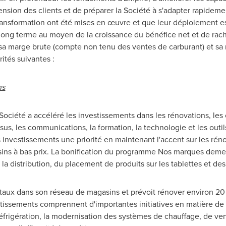
nsion des clients et de préparer la Société à s'adapter rapide
ansformation ont été mises en œuvre et que leur déploiement est
à long terme au moyen de la croissance du bénéfice net et de rachat
sa marge brute (compte non tenu des ventes de carburant) et sa
ités suivantes :
ns
 Société a accéléré les investissements dans les rénovations, les
us, les communications, la formation, la technologie et les outil
s investissements une priorité en maintenant l'accent sur les rén
ins à bas prix. La bonification du programme Nos marques demeu
 la distribution, du placement de produits sur les tablettes et d
itaux dans son réseau de magasins et prévoit rénover environ 20
estissements comprennent d'importantes initiatives en matière d
frigération, la modernisation des systèmes de chauffage, de vent