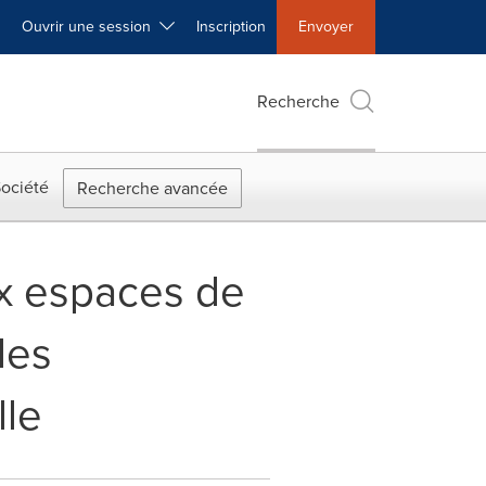
Ouvrir une session
Inscription
Envoyer
Recherche
ociété
Recherche avancée
ux espaces de
les
lle