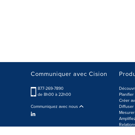
Communiquer avec Cision
Produ
877-269-7890
Découvre
de 8h00 à 22h00
Planifie
Créer av
Communiquez avec nous
Diffuse
Mesurer 
Amplifie
Relation