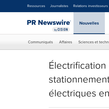
Déclaration d'accessibilité
Sauter la navigation
Ressources
Journalistes
Relations investisseurs
Nouvelles
Communiqués
Affaires
Sciences et techn
Électrificatio
stationnement
électriques en