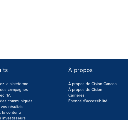
its
À propos
z la plateforme
À propos de Cision Canada
r des campagnes
À propos de Cision
ec l'IA
Carrières
r des communiqués
Énoncé d'accessibilité
vos résultats
z le contenu
s investisseurs