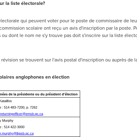
r la liste électorale?
 électorale qui peuvent voter pour le poste de commissaire de leu
ommission scolaire ont reçu un avis d'inscription par la poste. P
 ou dont le nom ne s'y trouve pas doit s'inscrire sur la liste élect
e révision se trouvent sur l'avis postal d'inscription ou auprès d
laires anglophones en élection
ées de la présidente ou du président d'élection
Katalifos
 : 514 483-7200, p. 7262
returningofficer@emsb.qc.ca
y Murphy
e : 514 422-3000
r.murphy@lbpsb.qc.ca