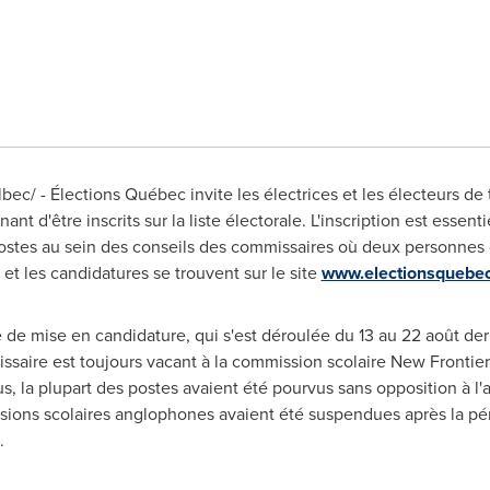
ec/ - Élections Québec invite les électrices et les électeurs de 
t d'être inscrits sur la liste électorale. L'inscription est essen
 postes au sein des conseils des commissaires où deux personnes 
et les candidatures se trouvent sur le site
www.electionsquebec.
e de mise en candidature, qui s'est déroulée du 13 au 22 août der
ssaire est toujours vacant à la commission scolaire New Frontiers
us, la plupart des postes avaient été pourvus sans opposition à l
ssions scolaires anglophones avaient été suspendues après la p
.