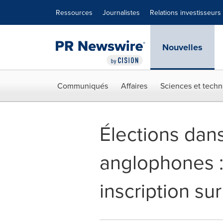
Déclaration d'accessibilité
Sauter la navigation
Ressources
Journalistes
Relations investisseurs
Nouvelles
Communiqués
Affaires
Sciences et techn
Élections dan
anglophones : 
inscription sur