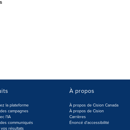
s
its
À propos
z la plateforme
À propos de Cision Canada
r des campagnes
À propos de Cision
ec l'IA
Carrières
r des communiqués
Énoncé d'accessibilité
vos résultats