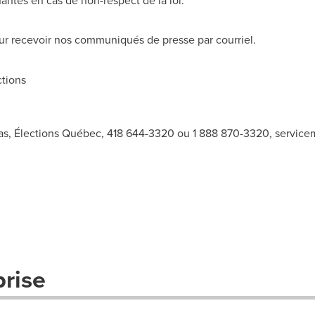
ntes en cas de non-respect de la loi.
r recevoir nos communiqués de presse par courriel.
tions
ias, Élections Québec, 418 644-3320 ou 1 888 870-3320,
service
prise