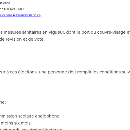
Buckland
e : 450-621-5600
elections@swlauriersb.qc.ca
s mesures sanitaires en vigueur, dont le port du couvre-visage et
de révision et de vote.
eur à ces élections, une personne doit remplir les conditions su
ne;
commission scolaire anglophone,
moins six mois;
avoir perdu ses droits électoraux.