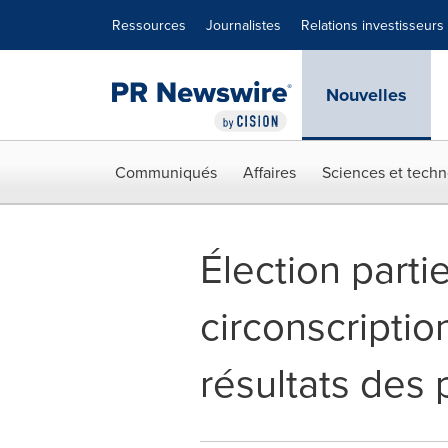
Déclaration d'accessibilité
Sauter la navigation
Ressources
Journalistes
Relations investisseurs
Nouvelles
Communiqués
Affaires
Sciences et techn
Élection parti
circonscriptio
résultats des 