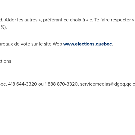
. Aider les autres », préférant ce choix à « c. Te faire respecter » 
 %).
bureaux de vote sur le site Web
www.elections.quebec
.
tions
bec, 418 644-3320 ou 1 888 870-3320,
servicemedias@dgeq.qc.c
a