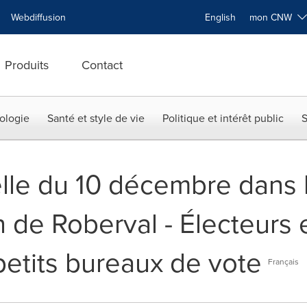
Webdiffusion
English
mon CNW
Produits
Contact
ologie
Santé et style de vie
Politique et intérêt public
S
elle du 10 décembre dans 
n de Roberval - Électeurs 
petits bureaux de vote
Français