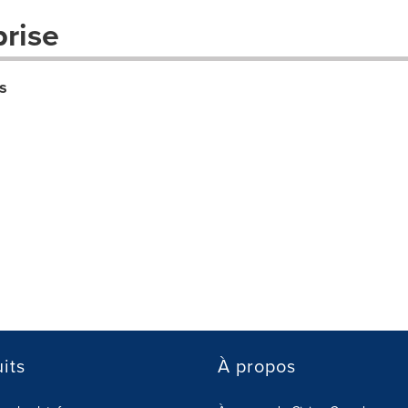
prise
s
its
À propos