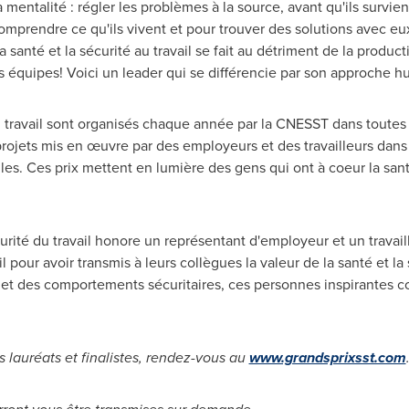
mentalité : régler les problèmes à la source, avant qu'ils survie
prendre ce qu'ils vivent et pour trouver des solutions avec eux. 
a santé et la sécurité au travail se fait au détriment de la producti
équipes! Voici un leader qui se différencie par son approche h
u travail sont organisés chaque année par la CNESST dans toutes 
ojets mis en œuvre par des employeurs et des travailleurs dans 
lles. Ces prix mettent en lumière des gens qui ont à coeur la sant
urité du travail honore un représentant d'employeur et un travail
l pour avoir transmis à leurs collègues la valeur de la santé et la 
s et des comportements sécuritaires, ces personnes inspirantes 
s lauréats et finalistes, rendez-vous au
www.grandsprixsst.com