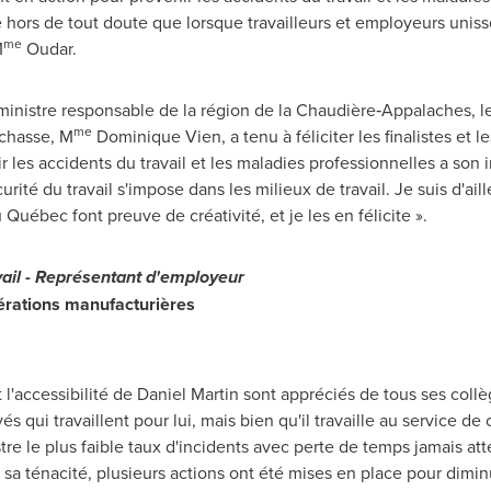
e hors de tout doute que lorsque travailleurs et employeurs uniss
me
M
Oudar.
 ministre responsable de la région de la Chaudière‑Appalaches, l
me
chasse, M
Dominique Vien, a tenu à féliciter les finalistes et l
r les accidents du travail et les maladies professionnelles a son
urité du travail s'impose dans les milieux de travail. Je suis d'ai
 Québec font preuve de créativité, et je les en félicite ».
vail - Représentant d'employeur
pérations manufacturières
t l'accessibilité de
Daniel Martin
sont appréciés de tous ses collèg
és qui travaillent pour lui, mais bien qu'il travaille au service 
tre le plus faible taux d'incidents avec perte de temps jamais att
à sa ténacité, plusieurs actions ont été mises en place pour dim