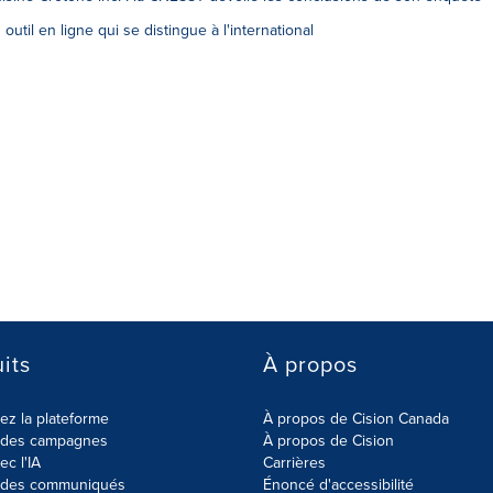
 outil en ligne qui se distingue à l'international
its
À propos
z la plateforme
À propos de Cision Canada
r des campagnes
À propos de Cision
ec l'IA
Carrières
r des communiqués
Énoncé d'accessibilité