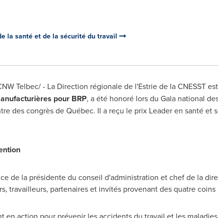
 la santé et de la sécurité du travail
/CNW Telbec/ - La Direction régionale de l'Estrie de la CNESST es
manufacturières pour BRP
, a été honoré lors du Gala national de
entre des congrès de Québec. Il a reçu le prix Leader en santé et s
ention
e de la présidente du conseil d'administration et chef de la dir
, travailleurs, partenaires et invités provenant des quatre coin
 en action pour prévenir les accidents du travail et les maladies