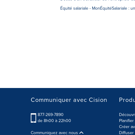
Équité salariale - MonÉquitéSalariale : un
Communiquer avec Cision
Produ
877-269-7890
Découvre
de 8h00 à 22h00
Planifie
Créer av
Communiquez avec nous
Diffuse