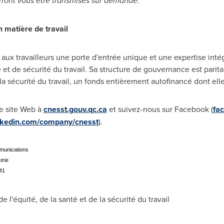
rront vous être transmises sur demande.
 matière de travail
aux travailleurs une porte d'entrée unique et une expertise int
nté et de sécurité du travail. Sa structure de gouvernance est pari
a sécurité du travail, un fonds entièrement autofinancé dont elle 
re site Web à
cnesst.gouv.qc.ca
et suivez-nous sur Facebook (
fa
nkedin.com/company/cnesst
).
mmunications
trie
41
équité, de la santé et de la sécurité du travail