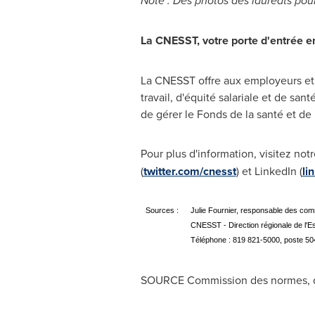
Note : Des photos des lauréats pou
La CNESST, votre porte d'entrée en
La CNESST offre aux employeurs et 
travail, d'équité salariale et de sa
de gérer le Fonds de la santé et de l
Pour plus d'information, visitez not
(
twitter.com/cnesst
) et LinkedIn (
li
Sources :
Julie Fournier, responsable des co
CNESST - Direction régionale de l'Es
Téléphone : 819 821-5000, poste 50
SOURCE Commission des normes, de l'