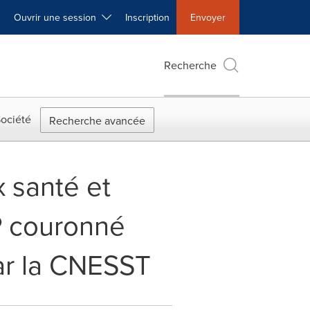
Ouvrir une session
Inscription
Envoyer
Recherche
ociété
Recherche avancée
 santé et
RP couronné
par la CNESST