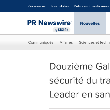
Déclaration d'accessibilité
Sauter la navigation
Ressources
Journalistes
Relations investisseurs
Nouvelles
Communiqués
Affaires
Sciences et techn
Douzième Gala
sécurité du tr
Leader en sant