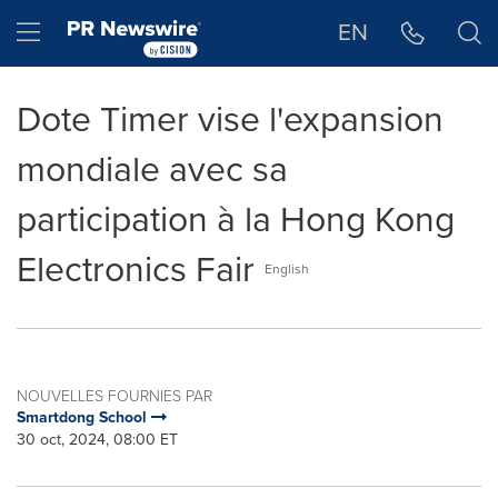
Déclaration d'accessibilité
Sauter la navigation
Hamburger menu
EN
Dote Timer vise l'expansion
mondiale avec sa
participation à la Hong Kong
Electronics Fair
English
NOUVELLES FOURNIES PAR
Smartdong School
30 oct, 2024, 08:00 ET