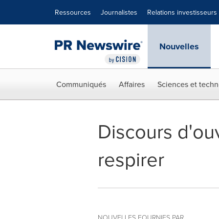
Déclaration d'accessibilité
Sauter la navigation
Ressources
Journalistes
Relations investisseurs
Nouvelles
Communiqués
Affaires
Sciences et techn
Discours d'ou
respirer
NOUVELLES FOURNIES PAR