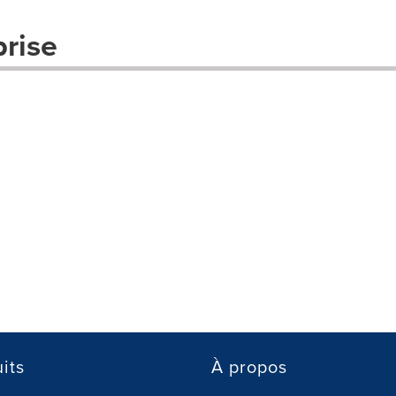
prise
its
À propos