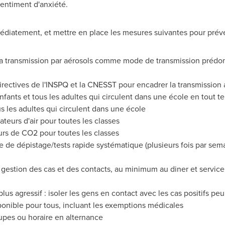
 sentiment d'anxiété.
immédiatement, et mettre en place les mesures suivantes pour préve
a transmission par aérosols comme mode de transmission prédom
ectives de l'INSPQ et la CNESST pour encadrer la transmission
fants et tous les adultes qui circulent dans une école en tout te
s les adultes qui circulent dans une école
cateurs d'air pour toutes les classes
eurs de CO2 pour toutes les classes
de dépistage/tests rapide systématique (plusieurs fois par sema
 la gestion des cas et des contacts, au minimum au diner et servi
us agressif : isoler les gens en contact avec les cas positifs peu
ponible pour tous, incluant les exemptions médicales
oupes ou horaire en alternance