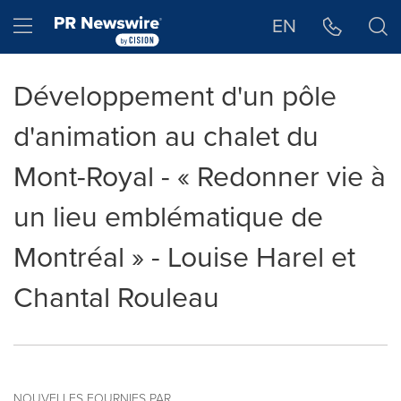
Déclaration d'accessibilité
Sauter la navigation
Hamburger menu
EN
Développement d'un pôle
d'animation au chalet du
Mont-Royal - « Redonner vie à
un lieu emblématique de
Montréal » - Louise Harel et
Chantal Rouleau
NOUVELLES FOURNIES PAR