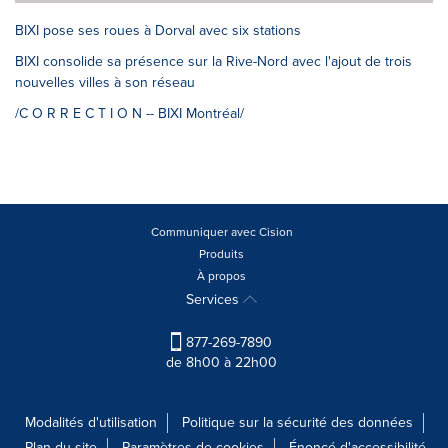
BIXI pose ses roues à Dorval avec six stations
BIXI consolide sa présence sur la Rive-Nord avec l'ajout de trois
nouvelles villes à son réseau
/C O R R E C T I O N -- BIXI Montréal/
Communiquer avec Cision
Produits
À propos
Services
877-269-7890
de 8h00 à 22h00
Modalités d'utilisation
Politique sur la sécurité des données
Plan du site
Paramètres de cookies
Énoncé d'accessibilité