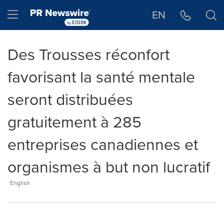
Déclaration d'accessibilité
Sauter la navigation
Hamburger menu
EN
Des Trousses réconfort
favorisant la santé mentale
seront distribuées
gratuitement à 285
entreprises canadiennes et
organismes à but non lucratif
English