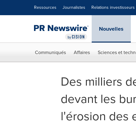
Déclaration d'accessibilité
Sauter la navigation
Ressources
Journalistes
Relations investisseurs
Nouvelles
Communiqués
Affaires
Sciences et techn
Des milliers 
devant les bur
l'érosion des 