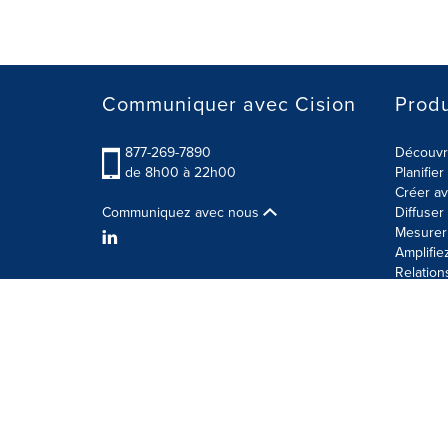
Communiquer avec Cision
Produ
877-269-7890
Découvre
de 8h00 à 22h00
Planifie
Créer av
Communiquez avec nous
Diffuse
Mesurer 
Amplifie
Relation
Modalités d'utilisation
Politique sur la sécurité des 