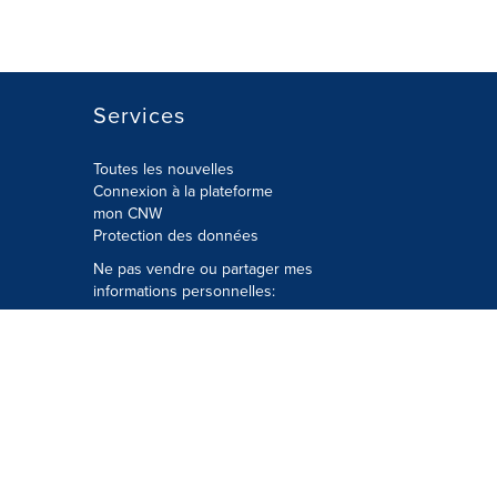
Services
Toutes les nouvelles
Connexion à la plateforme
mon CNW
Protection des données
Ne pas vendre ou partager mes
informations personnelles:
Soumettre à
Privacy@cision.com
Appelez gratuitement notre
département de la protection de la vie
privée: 877-297-8921
é
© Groupe CNW Ltée 2026 Tous droits
réservés. Une société Cision.