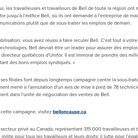
, les travailleuses et travailleurs de
Bell de
toute la région ont
r jusqu'à l'édifice Bell, où ils ont demandé à l'entreprise de ma
unications plutôt que de sous-traiter les emplois de demain.
lisation, vous avez réussi à faire reculer Bell. C'est tout à vot
 technologies, Bell devrait être un leader pour assurer des empl
 directeur québécois d'Unifor. Il est immoral de prendre des mil
tant des bons emplois syndiqués. »
ses filiales font depuis longtemps campagne contre la sous-trait
ent mené à l'annulation d'un avis de mise à pied de 78 technici
ent dans l'unité de négociation des ventes de Bell.
e cette campagne, visitez
belloncause.ca
.
 secteur privé au Canada, représentant 315 000 travailleuses et t
lite pour tous les travailleurs et leurs droits; il lutte pour l'éga