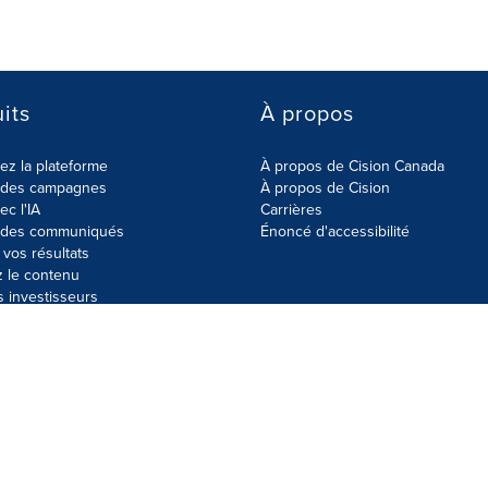
its
À propos
z la plateforme
À propos de Cision Canada
r des campagnes
À propos de Cision
ec l'IA
Carrières
r des communiqués
Énoncé d'accessibilité
vos résultats
z le contenu
s investisseurs
données
Plan du site
Paramètres de cookies
Énoncé d'accessibilit