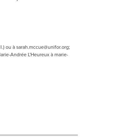
l.) ou à
sarah.mccue@unifor.org
;
Marie-Andrée L'Heureux à
marie-