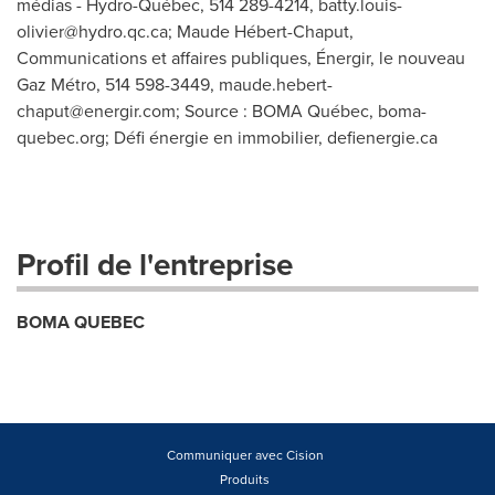
médias - Hydro-Québec, 514 289-4214,
batty.louis-
olivier@hydro.qc.ca
; Maude Hébert-Chaput,
Communications et affaires publiques, Énergir, le nouveau
Gaz Métro, 514 598-3449,
maude.hebert-
chaput@energir.com
; Source : BOMA Québec, boma-
quebec.org; Défi énergie en immobilier, defienergie.ca
Profil de l'entreprise
BOMA QUEBEC
Communiquer avec Cision
Produits