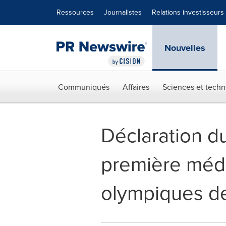
Déclaration d'accessibilité
Sauter la navigation
Ressources
Journalistes
Relations investisseurs
Nouvelles
Communiqués
Affaires
Sciences et techn
Déclaration du
première méda
olympiques d