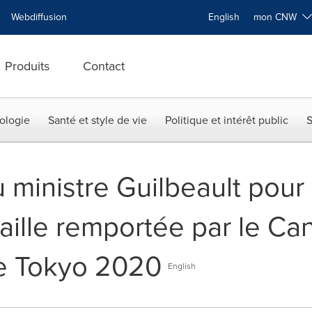
Webdiffusion
English
mon CNW
Produits
Contact
ologie
Santé et style de vie
Politique et intérêt public
S
 ministre Guilbeault pour 
ille remportée par le Ca
e Tokyo 2020
English