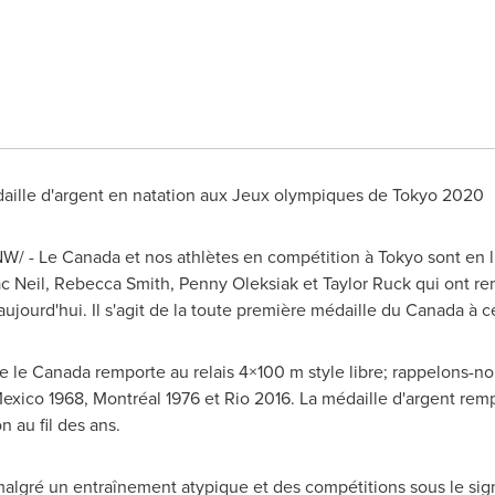
ille d'argent en natation aux Jeux olympiques de
Tokyo
2020
CNW/ -
Le Canada
et nos athlètes en compétition à
Tokyo
sont en l
c Neil
,
Rebecca Smith
,
Penny Oleksiak
et
Taylor Ruck
qui ont re
) aujourd'hui. Il s'agit de la toute première médaille du Canada à 
que le Canada remporte au relais 4×100 m style libre; rappelons-
exico
1968, Montréal 1976 et Rio 2016. La médaille d'argent remp
 au fil des ans.
 malgré un entraînement atypique et des compétitions sous le sig