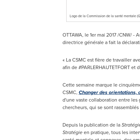
Logo de la Commission de la santé mentale 
OTTAWA
, le 1er mai 2017 /CNW/ -
directrice générale a fait la déclara
« La CSMC est fière de travailler a
afin de #PARLERHAUTETFORT et de r
Cette semaine marque le cinquième a
CSMC,
Changer des orientations, 
d'une vaste collaboration entre les 
chercheurs, qui se sont rassemblés 
Depuis la
publication de la
Stratégi
Stratégie
en pratique, tous les inte
santé mentale et connexes, des emp