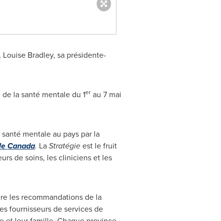
,
Louise Bradley
, sa présidente-
er
 de la santé mentale du 1
au 7 mai
 santé mentale au pays par la
le
Canada
.
La
Stratégie
est le fruit
rs de soins, les cliniciens et les
uire les recommandations de la
des fournisseurs de services de
 et leur famille. Chaque province