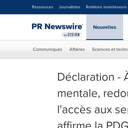
Déclaration d'accessibilité
Sauter la navigation
Ressources
Journalistes
Relations investisseurs
Nouvelles
Communiqués
Affaires
Sciences et techn
Déclaration - 
mentale, redou
l'accès aux se
affirme la PD