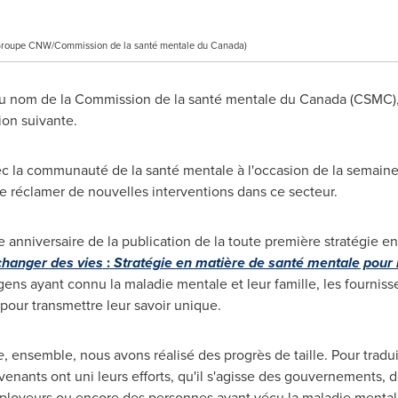
(Groupe CNW/Commission de la santé mentale du Canada)
 Au nom de la Commission de la santé mentale du
Canada
(CSMC)
tion suivante.
vec la communauté de la santé mentale à l'occasion de la semaine
éclamer de nouvelles interventions dans ce secteur.
nniversaire de la publication de la toute première stratégie en
changer des vies
:
Stratégie en matière de santé mentale pour 
gens ayant connu la maladie mentale et leur famille, les fournisseu
pour transmettre leur savoir unique.
e
, ensemble, nous avons réalisé des progrès de taille. Pour trad
rvenants ont uni leurs efforts, qu'il s'agisse des gouvernements, 
loyeurs ou encore des personnes ayant vécu la maladie mentale