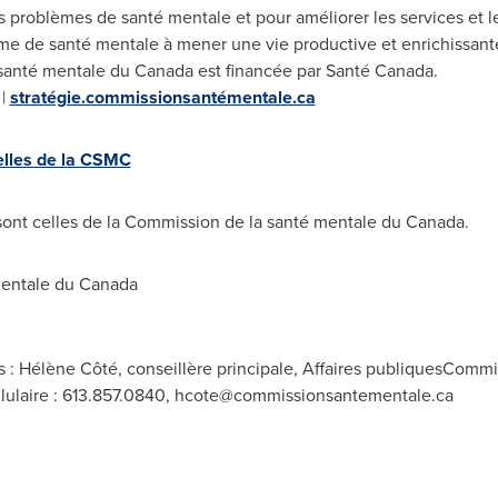
 problèmes de santé mentale et pour améliorer les services et le
e de santé mentale à mener une vie productive et enrichissant
santé mentale du
Canada
est financée par Santé
Canada
.
|
stratégie.commissionsantémentale.ca
elles de la CSMC
ont celles de la Commission de la santé mentale du
Canada
.
entale du
Canada
 : Hélène Côté, conseillère principale, Affaires publiquesCommi
lulaire : 613.857.0840,
hcote@commissionsantementale.ca