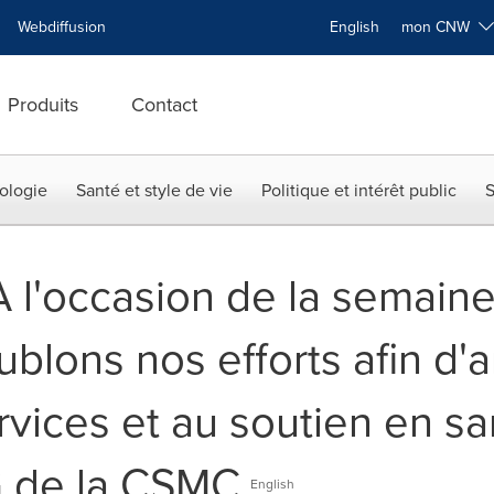
Webdiffusion
English
mon CNW
Produits
Contact
ologie
Santé et style de vie
Politique et intérêt public
S
À l'occasion de la semaine
blons nos efforts afin d'
rvices et au soutien en s
G de la CSMC
English