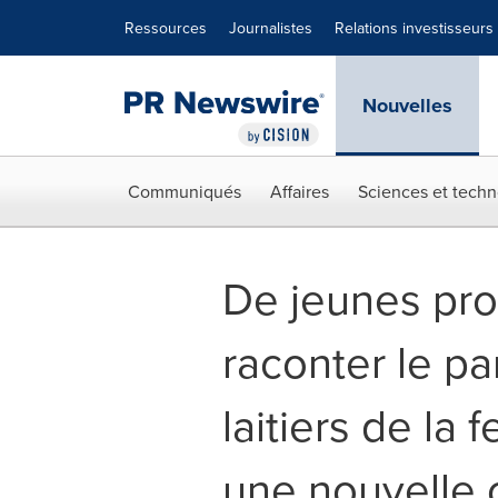
Déclaration d'accessibilité
Sauter la navigation
Ressources
Journalistes
Relations investisseurs
Nouvelles
Communiqués
Affaires
Sciences et techn
De jeunes pro
raconter le pa
laitiers de la 
une nouvelle