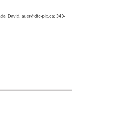
ada;
David.lauer@dfc-plc.ca
; 343-