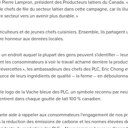
é
Pierre Lampron
, président des Producteurs laitiers du
Canada
. 
 chefs de file du secteur laitier dans cette campagne, car ils ill
e secteur vers un avenir plus durable. »
ulteurs et de jeunes chefs cuisiniers. Ensemble, ils partagent u
ire honneur aux denrées locales.
un endroit auquel la plupart des gens peuvent s'identifier -- leu
nt les consommateurs à voir le travail acharné derrière la produc
 Révercettes », les ambassadeurs des chefs des PLC,
Eric Chong
e
rce de leurs ingrédients de qualité -- la ferme -- en déboulonnant
e logo de la Vache bleue des PLC, un symbole reconnu par neuf
entrent dans chaque goutte de lait 100 % canadien.
ante aide à rappeler aux consommateurs l'engagement de nos pr
la réduction des émissions de carbone et les normes élevées des