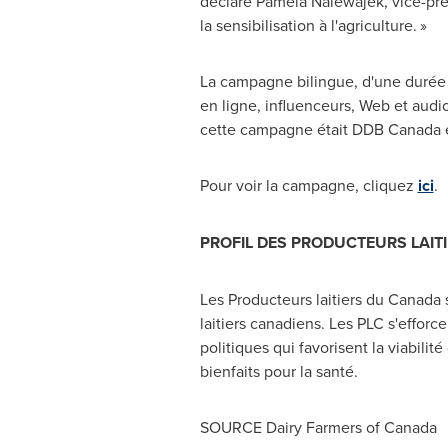
déclare
Pamela Nalewajek
, vice-p
la sensibilisation à l'agriculture. »
La campagne bilingue, d'une durée
en ligne, influenceurs, Web et audi
cette campagne était DDB Canada et 
Pour voir la campagne, cliquez
ici
.
PROFIL DES PRODUCTEURS LAIT
Les Producteurs laitiers du
Canada
s
laitiers canadiens. Les PLC s'efforce
politiques qui favorisent la viabilit
bienfaits pour la santé.
SOURCE Dairy Farmers of
Canada