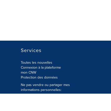
Services
Toutes les nouvelles
Connexion à la plateforme
mon CNW
Protection des données
Ne pas vendre ou partager mes
informations personnelles:
Soumettre à
Privacy@cision.com
Appelez gratuitement notre
département de la protection de la vie