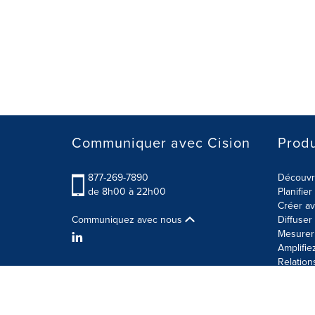
Communiquer avec Cision
Produ
877-269-7890
Découvre
de 8h00 à 22h00
Planifie
Créer av
Communiquez avec nous
Diffuse
Mesurer 
Amplifie
Relation