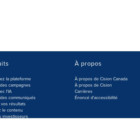
its
À propos
z la plateforme
À propos de Cision Canada
r des campagnes
À propos de Cision
ec l'IA
Carrières
r des communiqués
Énoncé d'accessibilité
vos résultats
z le contenu
s investisseurs