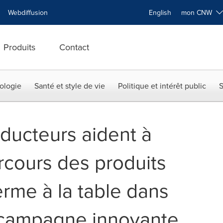
Webdiffusion
English
mon CNW
Produits
Contact
ologie
Santé et style de vie
Politique et intérêt public
S
ducteurs aident à
rcours des produits
ferme à la table dans
 campagne innovante