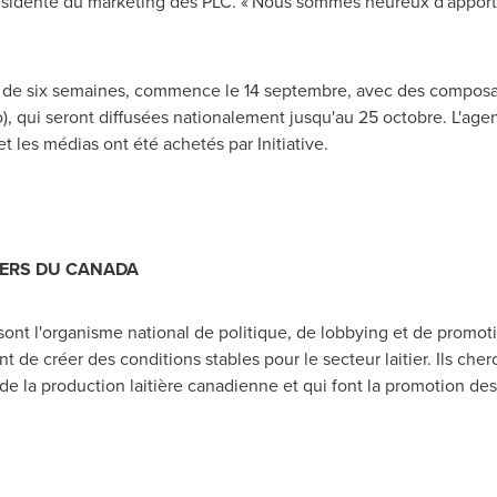
résidente du marketing des PLC. « Nous sommes heureux d'apporte
 de six semaines, commence le 14 septembre, avec des composan
o), qui seront diffusées nationalement jusqu'au 25 octobre. L'ag
les médias ont été achetés par Initiative.
IERS DU
CANADA
ont l'organisme national de politique, de lobbying et de promot
nt de créer des conditions stables pour le secteur laitier. Ils che
é de la production laitière canadienne et qui font la promotion des 