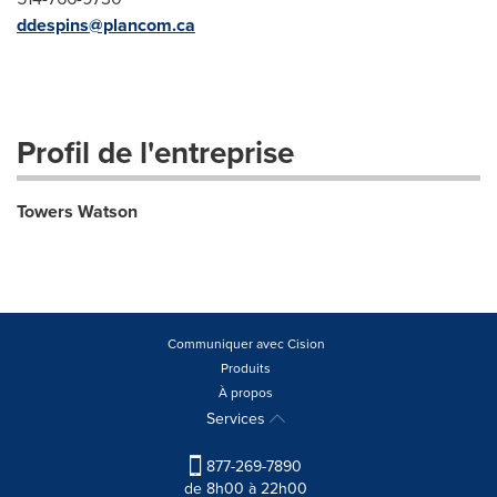
ddespins@plancom.ca
Profil de l'entreprise
Towers Watson
Communiquer avec Cision
Produits
À propos
Services
877-269-7890
de 8h00 à 22h00