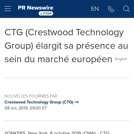
Déclaration d'accessibilité
Sauter la navigation
Hamburger menu
EN
CTG (Crestwood Technology
Group) élargit sa présence au
sein du marché européen
English
NOUVELLES FOURNIES PAR
Crestwood Technology Group (CTG)
08 oct, 2019, 09:00 ET
YONKERS, New York
, 8 octobre 2019 /CNW/ - CTG