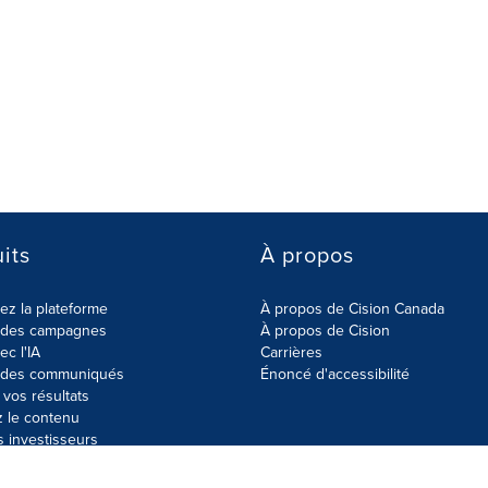
its
À propos
z la plateforme
À propos de Cision Canada
r des campagnes
À propos de Cision
ec l'IA
Carrières
r des communiqués
Énoncé d'accessibilité
vos résultats
z le contenu
s investisseurs