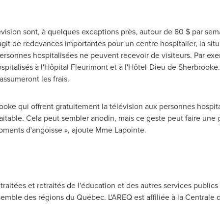
évision sont, à quelques exceptions près, autour de 80 $ par semai
it de redevances importantes pour un centre hospitalier, la situ
personnes hospitalisées ne peuvent recevoir de visiteurs. Par exe
spitalisés à l'Hôpital
Fleurimont
et à l'Hôtel-
Dieu de Sherbrooke
assumeront les frais.
oke qui offrent gratuitement la télévision aux personnes hospit
aitable. Cela peut sembler anodin, mais ce geste peut faire une 
oments d'angoisse », ajoute Mme Lapointe.
etraitées et retraités de l'éducation et des autres services pu
mble des régions du Québec. L'AREQ est affiliée à la Centrale 