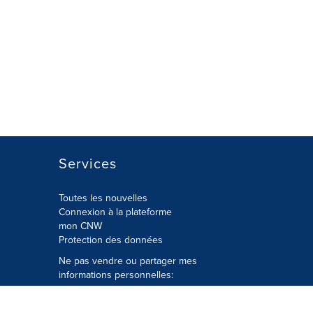
Services
Toutes les nouvelles
Connexion à la plateforme
mon CNW
Protection des données
Ne pas vendre ou partager mes
informations personnelles:
Soumettre à
Privacy@cision.com
Appelez gratuitement notre