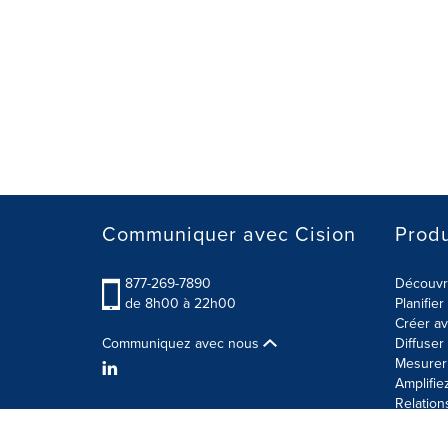
Communiquer avec Cision
Produ
877-269-7890
Découvre
de 8h00 à 22h00
Planifie
Créer av
Communiquez avec nous
Diffuse
Mesurer 
Amplifie
Relation