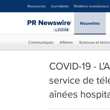
Déclaration d'accessibilité
Sauter la navigation
Ressources
Journalistes
Relations investisseurs
Nouvelles
Communiqués
Affaires
Sciences et techn
COVID-19 - L'
service de té
aînées hospit