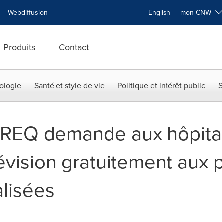
Webdiffusion
English
mon CNW
Produits
Contact
ologie
Santé et style de vie
Politique et intérêt public
S
AREQ demande aux hôpitaux
lévision gratuitement aux
alisées