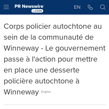
Déclaration d'accessibilité
Sauter la navigation
Hamburger menu
EN
Corps policier autochtone au
sein de la communauté de
Winneway - Le gouvernement
passe à l'action pour mettre
en place une desserte
policière autochtone à
Winneway
English