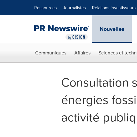
Déclaration d'accessibilité
Sauter la navigation
Ressources
Journalistes
Relations investisseurs
Nouvelles
Communiqués
Affaires
Sciences et techn
Consultation 
énergies foss
activité publi