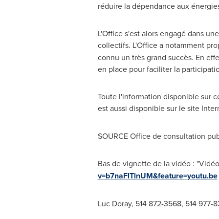
réduire la dépendance aux énergies 
L'Office s'est alors engagé dans un
collectifs. L'Office a notamment prop
connu un très grand succès. En effe
en place pour faciliter la participat
Toute l'information disponible sur c
est aussi disponible sur le site Inte
SOURCE Office de consultation pub
Bas de vignette de la vidéo : "Vidé
v=b7naFlTlnUM&feature=youtu.be
Luc Doray, 514 872-3568, 514 977-83