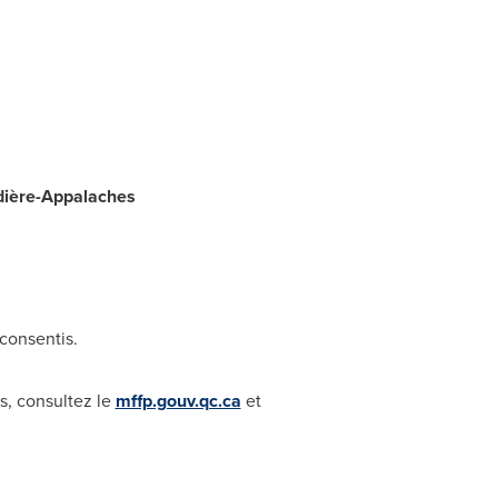
udière-Appalaches
 consentis.
ns, consultez le
mffp.gouv.qc.ca
et