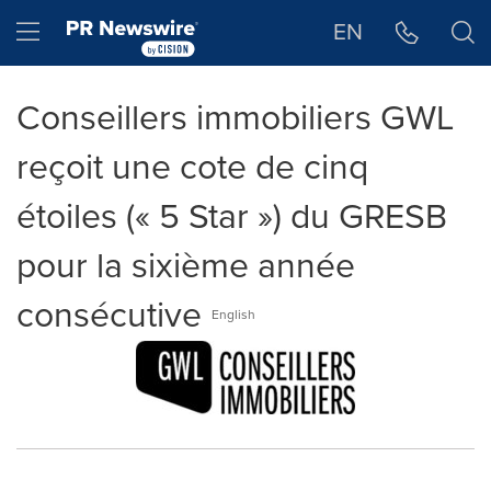
Déclaration d'accessibilité
Sauter la navigation
Hamburger menu
EN
Conseillers immobiliers GWL
reçoit une cote de cinq
étoiles (« 5 Star ») du GRESB
pour la sixième année
consécutive
English