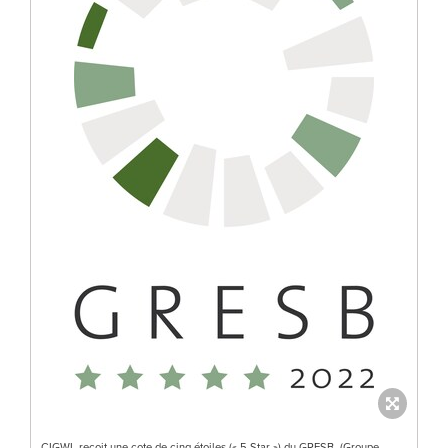
CIGWL reçoit une cote de cinq étoiles (« 5 Star ») du GRESB. (Groupe