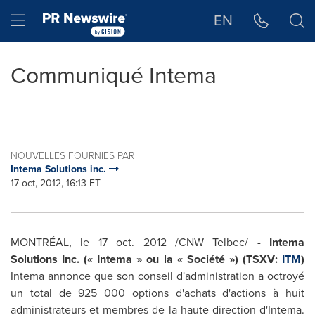
Déclaration d'accessibilité
Sauter la navigation
Hamburger menu
EN
Communiqué Intema
NOUVELLES FOURNIES PAR
Intema Solutions inc.
17 oct, 2012, 16:13 ET
MONTRÉAL, le
17 oct. 2012
/CNW Telbec/ -
Intema
Solutions Inc. (« Intema » ou la « Société ») (TSXV:
ITM
)
Intema annonce que son conseil d'administration a octroyé
un total de 925 000 options d'achats d'actions à huit
administrateurs et membres de la haute direction d'Intema.