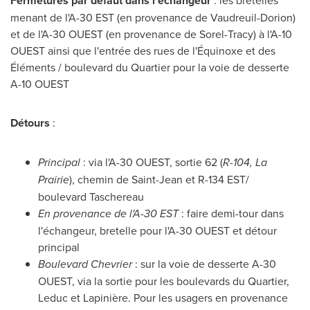
Fermetures par défaut dans l'échangeur
: les bretelles
menant de l'A-30 EST (en provenance de
Vaudreuil-Dorion
)
et de l'A-30 OUEST (en provenance de
Sorel-Tracy
) à l'A-10
OUEST ainsi que l'entrée des rues de l'Équinoxe et des
Éléments / boulevard du Quartier pour la voie de desserte
A-10 OUEST
Détours
:
Principal
: via l'A-30 OUEST, sortie 62 (
R-104,
La
Prairie
), chemin de Saint-Jean et R-
134 EST
/
boulevard
Taschereau
En provenance de l'A-30 EST
: faire demi-tour dans
l'échangeur, bretelle pour l'A-30 OUEST et détour
principal
Boulevard Chevrier
: sur la voie de desserte A-30
OUEST, via la sortie pour les boulevards du Quartier,
Leduc
et Lapinière. Pour les usagers en provenance