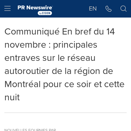
Déclaration d'accessibilité
Sauter la navigation
Hamburger menu
EN
Communiqué En bref du 14
novembre : principales
entraves sur le réseau
autoroutier de la région de
Montréal pour ce soir et cette
nuit
NOUVELLES FOURNIES PAR