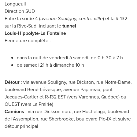
Longueuil
Direction SUD
Entre la sortie 4 (
avenue Souligny, centre-ville
) et la R-132
sur la Rive-Sud, incluant le
tunnel
Louis-Hippolyte-La Fontaine
Fermeture complète :
dans la nuit de vendredi à samedi, de 0 h 30 à 7 h
de samedi 21 h à dimanche 10 h
Détour
: via avenue Souligny, rue Dickson, rue
Notre-Dame
,
boulevard René-Lévesque, avenue Papineau, pont
Jacques-Cartier et R-
132 EST
(vers
Varennes
, Québec) ou
OUEST (vers
La Prairie
)
Camions
: via rue Dickson nord, rue Hochelaga, boulevard
de l'Assomption, rue Sherbrooke, boulevard Pie-IX et suivre
détour principal