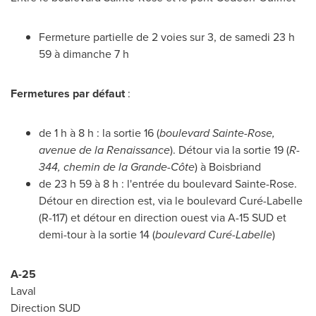
Fermeture partielle de 2 voies sur 3, de samedi 23 h
59 à dimanche 7 h
Fermetures par défaut
:
de 1 h à 8 h : la sortie 16 (
boulevard Sainte-Rose,
avenue de la Renaissance
). Détour via la sortie 19 (
R-
344, chemin de la Grande-Côte
) à
Boisbriand
de 23 h 59 à 8 h : l'entrée du boulevard
Sainte-Rose
.
Détour en direction est, via le boulevard Curé-
Labelle
(R-
117) et
détour en direction ouest via A-15 SUD et
demi-tour à la sortie 14 (
boulevard Curé-
Labelle
)
A-25
Laval
Direction SUD