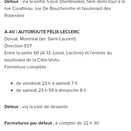
Détour
: via la sortie 5 (
rue
Sherbrooke
), faire demi-tour à la
rue Curatteau, rue De Boucherville et boulevard des
Roseraies
A-40 | AUTOROUTE FÉLIX-LECLERC
Dorval
, Montréal (arr.
Saint-Laurent
)
Direction EST
Entre la sortie 60 (
A-13,
Laval
,
Lachine
) et l'entrée du
boulevard de la Côte-Vertu
Fermeture complète :
de vendredi 23 h à samedi 7 h
de samedi 23 h 59 à dimanche 8 h
Détour
: via la voie de desserte
Fermetures par défaut
: à compter de 22 h 30