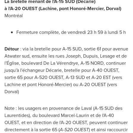
La bretelle menant de l'A-15 SUD (Décarie)
à l'A-20 OUEST (
Lachine
, pont Honoré-
Mercier
,
Dorval
)
Montréal
Fermeture complète, de vendredi 23 h 59 à lundi 5 h
Détour
: via la bretelle pour A-15 SUD, sortie 61 pour avenue
Atwater
sud, ensuite les rues Joseph, Dupuis, Lesage et de
l'Église, boulevard De La Vérendrye, A-15 NORD, continuer
jusqu'à l'échangeur Décarie, bretelle pour A-40 OUEST,
sortie 65 pour A-520 OUEST, A-13 SUD et A-20 EST (vers
Lachine
et pont Honoré-
Mercier
) ou A-20 OUEST (vers
Dorval
)
Note : les usagers en provenance de
Laval
(A-15 SUD des
Laurentides), du boulevard Marcel-Laurin et de l'A-40
OUEST, et en direction de l'A-20 OUEST, peuvent continuer
directement à la sortie 65 (
A-520 OUEST
) et ainsi raccourcir