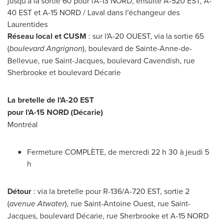
jusqu'à la sortie 60 pour l'A-13 NORD, ensuite A-
520 EST
, A-
40 EST et A-15 NORD /
Laval
dans l'échangeur des
Laurentides
Réseau local et CUSM
: sur l'A-20 OUEST, via la sortie 65
(
boulevard Angrignon
), boulevard de
Sainte-Anne-de-
Bellevue
, rue Saint-Jacques, boulevard
Cavendish
, rue
Sherbrooke
et boulevard Décarie
La bretelle de l'A-20 EST
pour l'A-15 NORD (Décarie)
Montréal
Fermeture COMPLÈTE, de mercredi 22 h 30 à jeudi 5
h
Détour
: via la bretelle pour R-136/A-
720 EST
, sortie 2
(
avenue
Atwater
), rue Saint-Antoine Ouest, rue Saint-
Jacques, boulevard Décarie, rue
Sherbrooke
et A-15 NORD