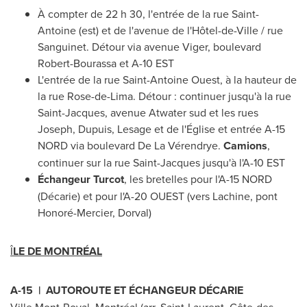
À compter de 22 h 30, l'entrée de la rue
Saint-
Antoine
(est) et de l'avenue de l'Hôtel-de-Ville / rue
Sanguinet. Détour via avenue Viger, boulevard
Robert-Bourassa et A-10 EST
L'entrée de la rue Saint-Antoine Ouest, à la hauteur de
la rue Rose-de-
Lima
. Détour : continuer jusqu'à la rue
Saint-Jacques, avenue
Atwater
sud et les rues
Joseph, Dupuis, Lesage et de l'Église et entrée A-15
NORD via boulevard De La Vérendrye.
Camions
,
continuer sur la rue
Saint-Jacques
jusqu'à l'A-10 EST
Échangeur Turcot
, les bretelles pour l'A-15 NORD
(Décarie) et pour l'A-20 OUEST (vers
Lachine
, pont
Honoré-
Mercier
,
Dorval
)
Î
LE DE MONTRÉAL
A-15 | AUTOROUTE ET ÉCHANGEUR DÉCARIE