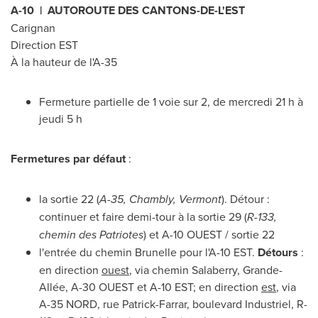
A-10 | AUTOROUTE DES CANTONS-DE-L'EST
Carignan
Direction EST
À la hauteur de l'A-35
Fermeture partielle de 1 voie sur 2, de mercredi 21 h à
jeudi 5 h
Fermetures par défaut
:
la sortie 22 (
A-35,
Chambly
,
Vermont
). Détour :
continuer et faire demi-tour à la sortie 29 (
R-133,
chemin des Patriotes
) et A-10 OUEST / sortie 22
l'entrée du chemin Brunelle pour l'A-10 EST.
Détours
:
en direction
ouest
, via chemin Salaberry, Grande-
Allée, A-30 OUEST et A-10 EST; en direction
est
, via
A-35 NORD, rue Patrick-Farrar, boulevard Industriel, R-