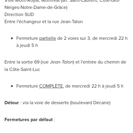
Ville Mont-Royal
, Montréal (arr.
Saint-Laurent
, Côte-des-
Neiges-Notre-Dame-de-Grâce)
Direction SUD
Entre l'échangeur et la rue Jean-Talon
Fermeture
partielle
de 2 voies sur 3, de mercredi 22 h
à jeudi 5 h
Entre la sortie 69 (
rue Jean-Talon
) et l'entrée du chemin de
la Côte-
Saint-Luc
Fermeture
COMPLÈTE
, de mercredi 22 h à jeudi 5 h
Détour
: via la voie de desserte (boulevard Décarie)
Fermetures par défaut
: