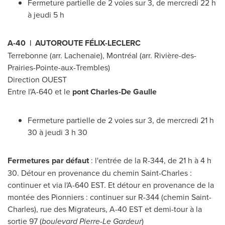
Fermeture partielle de 2 voies sur 3, de mercredi 22 h
à jeudi 5 h
A-40 | AUTOROUTE FÉLIX-LECLERC
Terrebonne
(arr.
Lachenaie
), Montréal (arr. Rivière-des-
Prairies-Pointe-aux-Trembles)
Direction OUEST
Entre l'A-
640 et
le
pont
Charles-De Gaulle
Fermeture partielle de 2 voies sur 3, de mercredi 21 h
30 à jeudi 3 h 30
Fermetures par défaut
: l'entrée de la R-344, de 21 h à 4 h
30. Détour en provenance du chemin Saint-Charles :
continuer et via l'A-
640 EST
. Et détour en provenance de la
montée des Pionniers : continuer sur R-344 (chemin
Saint-
Charles
), rue des Migrateurs, A-40 EST et demi-tour à la
sortie 97 (
boulevard
Pierre-Le Gardeur
)