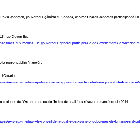
e David Johnston, gouverneur général du Canada, et Mme Sharon Johnston partiecipent à u
315, rue Queen Est
eases/avis-aux-medias---le-gouverneur-general-participera-a-des-evenements-a-waterloo-et
e la responsabilité financière
 l'Ontario
ases/avis-aux-medias---publication-du-rapport-du-directeur-de-la-responsabilite-financiere
cologiques de l'Ontario rend public l'Indice de qualité du réseau de cancérologie 2016
8e étage
ases/avis-aux-medias---le-conseil-de-la-qualite-des-soins-oncologiques-de-lontario-rend-pub