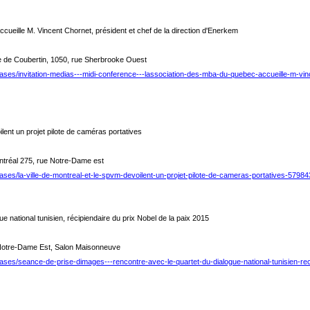
ueille M. Vincent Chornet, président et chef de la direction d'Enerkem
e de Coubertin, 1050, rue Sherbrooke Ouest
ases/invitation-medias---midi-conference---lassociation-des-mba-du-quebec-accueille-m-vinc
lent un projet pilote de caméras portatives
ontréal 275, rue Notre-Dame est
ases/la-ville-de-montreal-et-le-spvm-devoilent-un-projet-pilote-de-cameras-portatives-57984
e national tunisien, récipiendaire du prix Nobel de la paix 2015
e Notre-Dame Est, Salon Maisonneuve
ases/seance-de-prise-dimages---rencontre-avec-le-quartet-du-dialogue-national-tunisien-rec