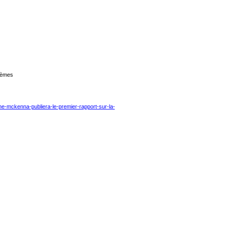
stèmes
ne-mckenna-publiera-le-premier-rapport-sur-la-