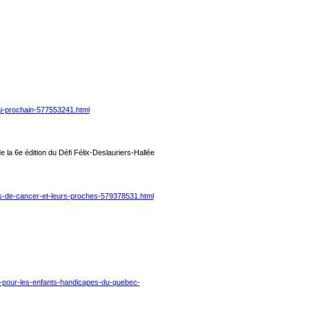
i-prochain-577553241.html
 la 6e édition du Défi Félix-Deslauriers-Hallée
nts-de-cancer-et-leurs-proches-579378531.html
te-pour-les-enfants-handicapes-du-quebec-