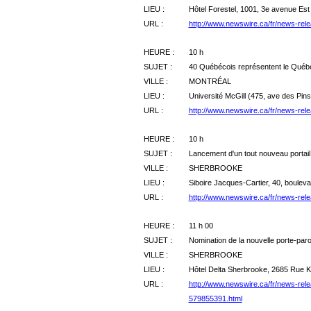
LIEU :
Hôtel Forestel, 1001, 3e avenue Est
URL :
http://www.newswire.ca/fr/news-rel
HEURE :
10 h
SUJET :
40 Québécois représentent le Québ
VILLE :
MONTRÉAL
LIEU :
Université McGill (475, ave des Pin
URL :
http://www.newswire.ca/fr/news-re
HEURE :
10 h
SUJET :
Lancement d'un tout nouveau portail 
VILLE :
SHERBROOKE
LIEU :
Siboire Jacques-Cartier, 40, boulev
URL :
http://www.newswire.ca/fr/news-rele
HEURE :
11 h 00
SUJET :
Nomination de la nouvelle porte-par
VILLE :
SHERBROOKE
LIEU :
Hôtel Delta Sherbrooke, 2685 Rue K
URL :
http://www.newswire.ca/fr/news-rele
579855391.html