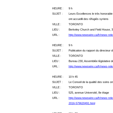
HEURE :
9 h
SUJET :
Leurs Excellences le très honorabl
ont accueilli des réfugiés syriens
VILLE :
TORONTO
LIEU :
Berkeley Church and Field House, 
URL :
http://www.newswire.ca/fr/news-rel
HEURE :
9 h
SUJET :
Publication du rapport du directeur d
VILLE :
TORONTO
LIEU :
Bureau 230, Assemblée législative de
URL :
http://www.newswire.ca/fr/news-rele
HEURE :
10 h 45
SUJET :
Le Conseil de la qualité des soins on
VILLE :
TORONTO
LIEU :
525, avenue Université, 
URL :
http://www.newswire.ca/fr/news-rele
2016-579620491.html