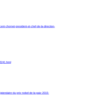
ent-chornet-president-et-chef-de-la-direction-
3241.html
ipiendaire-du-prix-nobel-de-la-paix-2015-