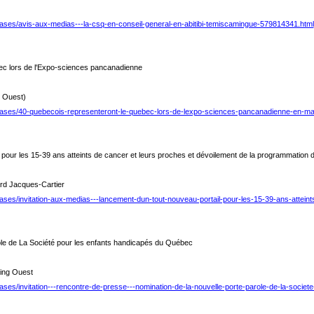
eases/avis-aux-medias---la-csq-en-conseil-general-en-abitibi-temiscamingue-579814341.html
ec lors de l'Expo-sciences pancanadienne
s Ouest)
leases/40-quebecois-representeront-le-quebec-lors-de-lexpo-sciences-pancanadienne-en-ma
pour les 15-39 ans atteints de cancer et leurs proches et dévoilement de la programmation de
ard Jacques-Cartier
ases/invitation-aux-medias---lancement-dun-tout-nouveau-portail-pour-les-15-39-ans-attei
ole de La Société pour les enfants handicapés du Québec
ing Ouest
ases/invitation---rencontre-de-presse---nomination-de-la-nouvelle-porte-parole-de-la-socie