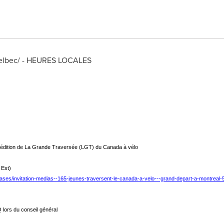
elbec/ - HEURES LOCALES
e édition de La Grande Traversée (LGT) du Canada à vélo
 Est)
eases/invitation-medias--165-jeunes-traversent-le-canada-a-velo---grand-depart-a-montreal
Q lors du conseil général