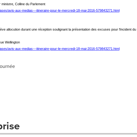
 ministre, Colline du Parlement
eases/avis-aux-medias---itineraire-pour-le-mercredi-18-mai-2016-579843271.html
ève allocution durant une réception soulignant la présentation des excuses pour l'incident 
rue Wellington
eases/avis-aux-medias---itineraire-pour-le-mercredi-18-mai-2016-579843271.html
journée
prise