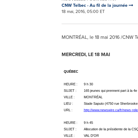
CNW Telbec - Au fil de la journée
18 mai, 2016, 05:00 ET
MONTRÉAL, le 18 mai 2016 /CNW T
MERCREDI, LE 18 MAI
QUÉBEC
HEURE :
9 h 30
SUJET :
165 jeunes qui prennent part à la 4
VILLE :
MONTRÉAL
LIEU :
Stade Saputo (4750 rue Sherbrooke
URL :
http://www.newswire.ca/fr/news-rel
HEURE :
9 h 45
SUJET :
Allocution de la présidente de la CS
VILLE :
VAL D'OR