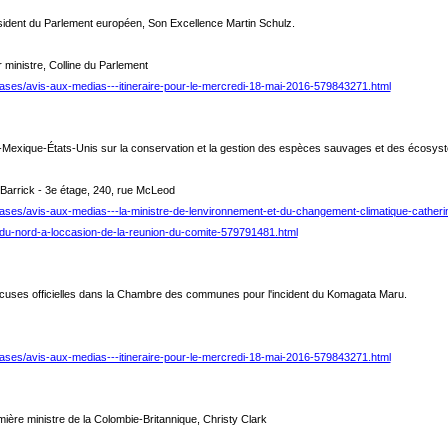
ésident du Parlement européen, Son Excellence Martin Schulz.
 ministre, Colline du Parlement
eases/avis-aux-medias---itineraire-pour-le-mercredi-18-mai-2016-579843271.html
a-Mexique-États‑Unis sur la conservation et la gestion des espèces sauvages et des écosy
Barrick - 3e étage, 240, rue McLeod
ases/avis-aux-medias---la-ministre-de-lenvironnement-et-du-changement-climatique-catheri
-du-nord-a-loccasion-de-la-reunion-du-comite-579791481.html
xcuses officielles dans la Chambre des communes pour l'incident du Komagata Maru.
eases/avis-aux-medias---itineraire-pour-le-mercredi-18-mai-2016-579843271.html
mière ministre de la Colombie‑Britannique, Christy Clark