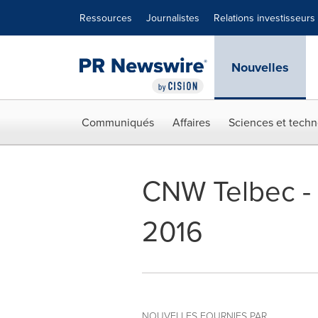
Déclaration d'accessibilité
Sauter la navigation
Ressources
Journalistes
Relations investisseurs
Nouvelles
Communiqués
Affaires
Sciences et techn
CNW Telbec - A
2016
NOUVELLES FOURNIES PAR