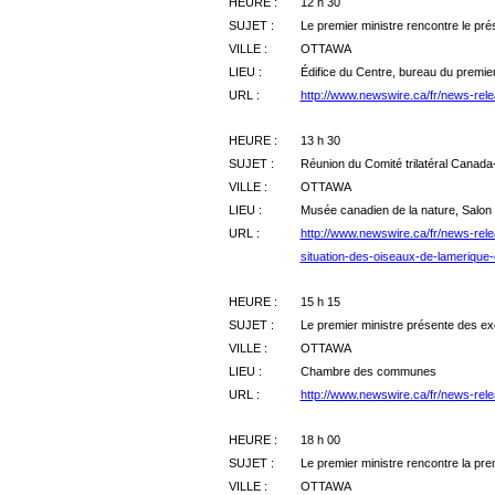
HEURE :
12 h 30
SUJET :
Le premier ministre rencontre le pr
VILLE :
OTTAWA
LIEU :
Édifice du Centre, bureau du premier
URL :
http://www.newswire.ca/fr/news-rel
HEURE :
13 h 30
SUJET :
Réunion du Comité trilatéral Canad
VILLE :
OTTAWA
LIEU :
Musée canadien de la nature, Salon 
URL :
http://www.newswire.ca/fr/news-rele
situation-des-oiseaux-de-lamerique
HEURE :
15 h 15
SUJET :
Le premier ministre présente des e
VILLE :
OTTAWA
LIEU :
Chambre des communes
URL :
http://www.newswire.ca/fr/news-rel
HEURE :
18 h 00
SUJET :
Le premier ministre rencontre la pre
VILLE :
OTTAWA