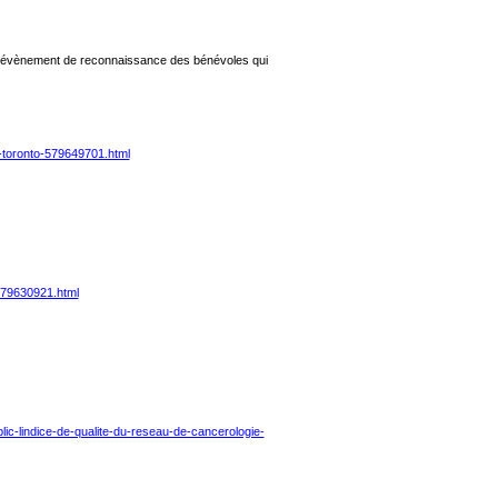
n évènement de reconnaissance des bénévoles qui
-toronto-579649701.html
-579630921.html
lic-lindice-de-qualite-du-reseau-de-cancerologie-