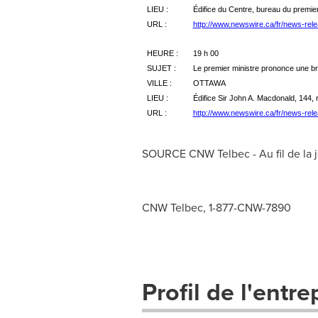
LIEU :
Édifice du Centre, bureau du premier
URL :
http://www.newswire.ca/fr/news-rel
HEURE :
19 h 00
SUJET :
Le premier ministre prononce une br
VILLE :
OTTAWA
LIEU :
Édifice Sir John A. Macdonald, 144, 
URL :
http://www.newswire.ca/fr/news-rel
SOURCE CNW Telbec - Au fil de la 
CNW Telbec, 1-877-CNW-7890
Profil de l'entre