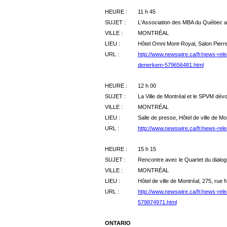
HEURE :
11 h 45
SUJET :
L'Association des MBA du Québec acc
VILLE :
MONTRÉAL
LIEU :
Hôtel Omni Mont-Royal, Salon Pierr
URL :
http://www.newswire.ca/fr/news-rele
denerkem-579656481.html
HEURE :
12 h 00
SUJET :
La Ville de Montréal et le SPVM dévoi
VILLE :
MONTRÉAL
LIEU :
Salle de presse, Hôtel de ville de M
URL :
http://www.newswire.ca/fr/news-rele
HEURE :
15 h 15
SUJET :
Rencontre avec le Quartet du dialogu
VILLE :
MONTRÉAL
LIEU :
Hôtel de ville de Montréal, 275, ru
URL :
http://www.newswire.ca/fr/news-rele
579874971.html
ONTARIO