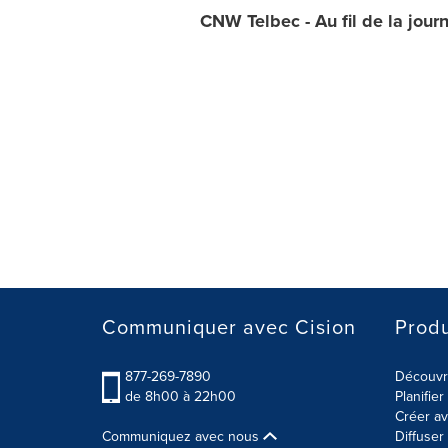
CNW Telbec - Au fil de la jour
Communiquer avec Cision
Produ
877-269-7890
Découvre
de 8h00 à 22h00
Planifie
Créer av
Communiquez avec nous
Diffuse