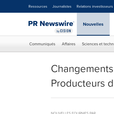
Déclaration d'accessibilité
Sauter la navigation
Ressources
Journalistes
Relations investisseurs
Nouvelles
Communiqués
Affaires
Sciences et techn
Changements à
Producteurs 
NOUVELLES FOURNIES PAR