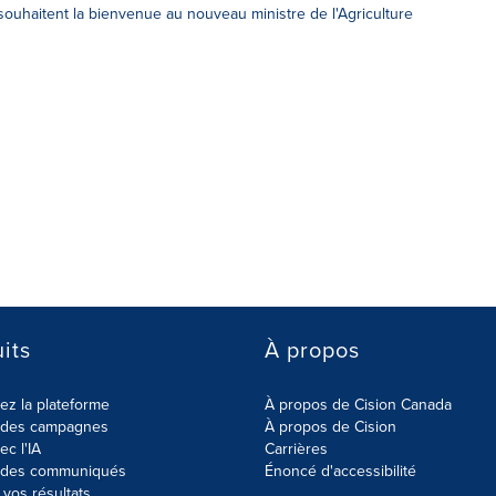
uhaitent la bienvenue au nouveau ministre de l'Agriculture
its
À propos
z la plateforme
À propos de Cision Canada
r des campagnes
À propos de Cision
ec l'IA
Carrières
r des communiqués
Énoncé d'accessibilité
vos résultats