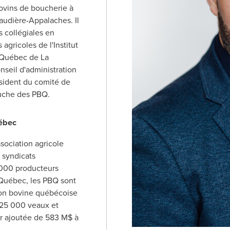
ovins de boucherie à
audière-Appalaches. Il
 collégiales en
 agricoles de l'Institut
 Québec de La
nseil d'administration
sident du comité de
uche des PBQ.
ébec
sociation agricole
s syndicats
 000 producteurs
 Québec, les PBQ sont
ion bovine québécoise
 425 000 veaux et
r ajoutée de 583 M$ à