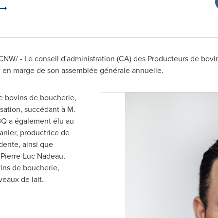
CNW/ - Le conseil d'administration (CA) des Producteurs de bov
f en marge de son assemblée générale annuelle.
e bovins de boucherie,
isation, succédant à M.
BQ a également élu au
nier, productrice de
idente, ainsi que
t
Pierre-Luc Nadeau
,
ins de boucherie,
veaux de lait.