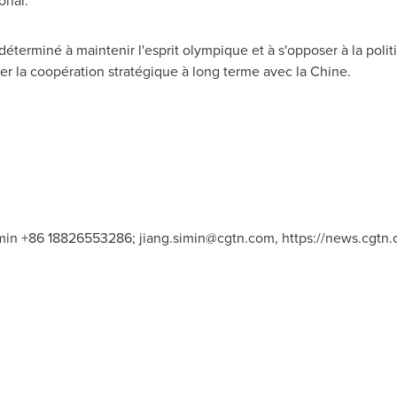
onal.
éterminé à maintenir l'esprit olympique et à s'opposer à la polit
cer la coopération stratégique à long terme avec la Chine.
in +86 18826553286;
jiang.simin@cgtn.com
, https://news.cgtn