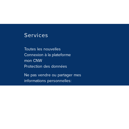
Services
Toutes les nouvelles
Connexion à la plateforme
mon CNW
Protection des données
Ne pas vendre ou partager mes
informations personnelles:
Soumettre à
Privacy@cision.com
Appelez gratuitement notre
département de la protection de la vie
privée: 877-297-8921
é
© Groupe CNW Ltée 2026 Tous droits
réservés. Une société Cision.