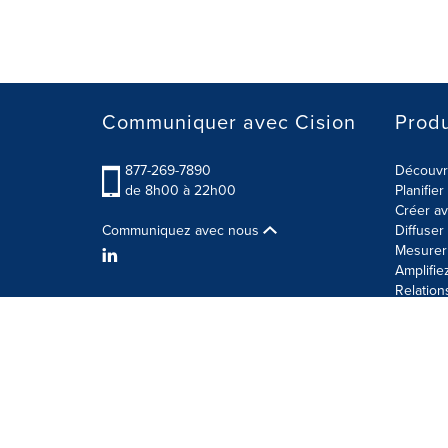
Communiquer avec Cision
Produ
877-269-7890
Découvre
de 8h00 à 22h00
Planifie
Créer av
Communiquez avec nous
Diffuse
Mesurer 
Amplifie
Relation
Modalités d'utilisation
Politique sur la sécurité des 