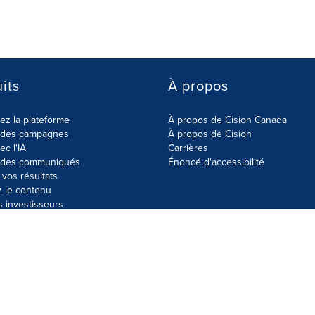
its
À propos
z la plateforme
À propos de Cision Canada
r des campagnes
À propos de Cision
ec l'IA
Carrières
r des communiqués
Énoncé d'accessibilité
vos résultats
z le contenu
s investisseurs
données
Plan du site
Paramètres de cookies
Énoncé d'accessibilit