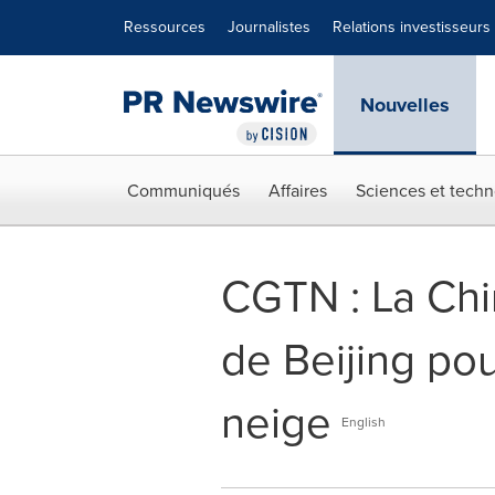
Déclaration d'accessibilité
Sauter la navigation
Ressources
Journalistes
Relations investisseurs
Nouvelles
Communiqués
Affaires
Sciences et techn
CGTN : La Chi
de Beijing pou
neige
English