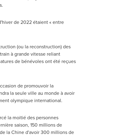
s.
'hiver de 2022 étaient « entre
truction (ou la reconstruction) des
rain à grande vitesse reliant
idatures de bénévoles ont été reçues
casion de promouvoir la
ndra la seule ville au monde à avoir
ement olympique international.
rcé la moitié des personnes
rnière saison, 150 millions de
 de la Chine d'avoir 300 millions de