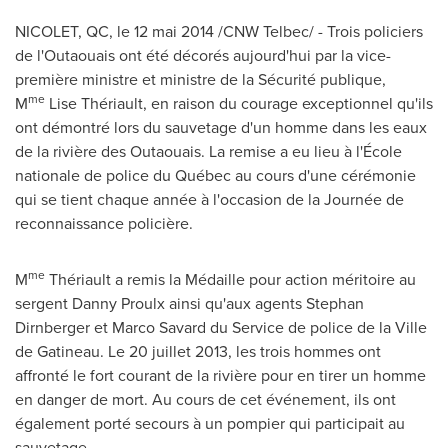
NICOLET, QC
, le 12 mai 2014 /CNW Telbec/ - Trois policiers
de l'Outaouais ont été décorés aujourd'hui par la vice-
première ministre et ministre de la Sécurité publique,
me
M
Lise Thériault, en raison du courage exceptionnel qu'ils
ont démontré lors du sauvetage d'un homme dans les eaux
de la rivière des Outaouais. La remise a eu lieu à l'École
nationale de police du Québec au cours d'une cérémonie
qui se tient chaque année à l'occasion de la Journée de
reconnaissance policière.
me
M
Thériault a remis la Médaille pour action méritoire au
sergent
Danny Proulx
ainsi qu'aux agents
Stephan
Dirnberger
et
Marco Savard
du Service de police de la
Ville
de Gatineau
. Le 20 juillet 2013, les trois hommes ont
affronté le fort courant de la rivière pour en tirer un homme
en danger de mort. Au cours de cet événement, ils ont
également porté secours à un pompier qui participait au
sauvetage.