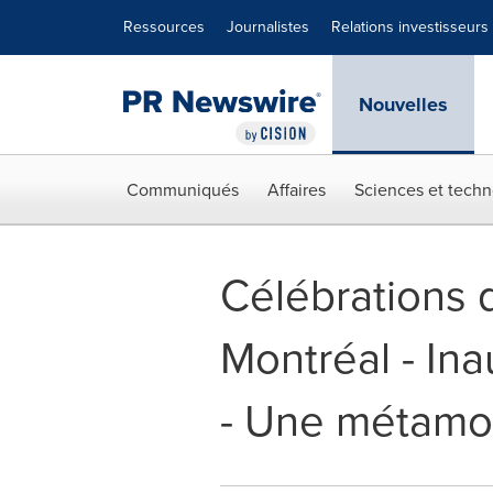
Déclaration d'accessibilité
Sauter la navigation
Ressources
Journalistes
Relations investisseurs
Nouvelles
Communiqués
Affaires
Sciences et techn
Célébrations d
Montréal - In
- Une métamo