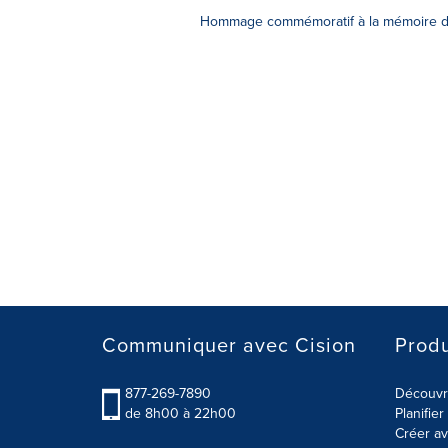
Hommage commémoratif à la mémoire d
Communiquer avec Cision
Produ
877-269-7890
Découvre
de 8h00 à 22h00
Planifie
Créer av