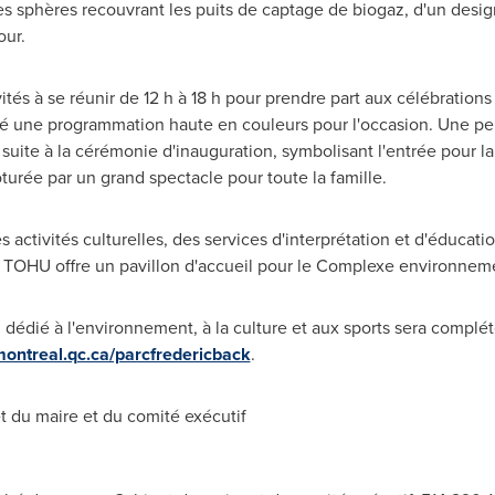
es sphères recouvrant les puits de captage de biogaz, d'un design
our.
ités à se réunir de 12 h à 18 h pour prendre part aux célébration
é une programmation haute en couleurs pour l'occasion. Une perf
 suite à la cérémonie d'inauguration, symbolisant l'entrée pour l
ôturée par un grand spectacle pour toute la famille.
 activités culturelles, des services d'interprétation et d'éducat
 la TOHU offre un pavillon d'accueil pour le Complexe environne
 dédié à l'environnement, à la culture et aux sports sera complét
montreal.qc.ca/parcfredericback
.
 du maire et du comité exécutif