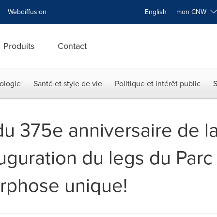
Webdiffusion
English
mon CNW
Produits
Contact
ologie
Santé et style de vie
Politique et intérêt public
S
u 375e anniversaire de la
auguration du legs du Parc
rphose unique!