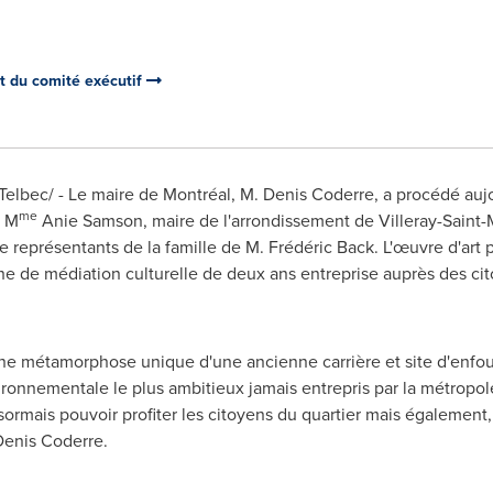
et du comité exécutif
bec/ - Le maire de Montréal, M. Denis Coderre, a procédé aujou
me
e M
Anie Samson
, maire de l'arrondissement de Villeray-Saint-
e représentants de la famille de M. Frédéric Back. L'œuvre d'art 
he de médiation culturelle de deux ans entreprise auprès des cit
une métamorphose unique d'une ancienne carrière et site d'enfo
nvironnementale le plus ambitieux jamais entrepris par la métropo
ormais pouvoir profiter les citoyens du quartier mais également
Denis Coderre.