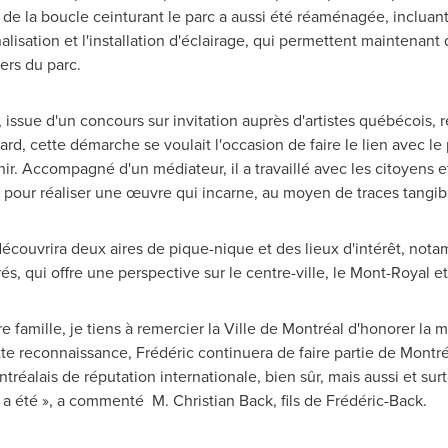
 de la boucle ceinturant le parc a aussi été réaménagée, incluant
gnalisation et l'installation d'éclairage, qui permettent maintenant 
ers du parc.
, issue d'un concours sur invitation auprès d'artistes québécois, re
hard
, cette démarche se voulait l'occasion de faire le lien avec le
enir. Accompagné d'un médiateur, il a travaillé avec les citoyens e
pour réaliser une œuvre qui incarne, au moyen de traces tangible
 découvrira deux aires de pique-nique et des lieux d'intérêt, not
, qui offre une perspective sur le centre-ville, le
Mont-Royal
et
e famille, je tiens à remercier la Ville de Montréal d'honorer la
e reconnaissance, Frédéric continuera de faire partie de Montré
réalais de réputation internationale, bien sûr, mais aussi et sur
l a été », a commenté M. Christian Back, fils de Frédéric-Back.