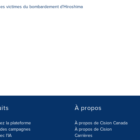
es victimes du bombardement d'Hiroshima
its
À propos
z la plateforme
À propos de Cision Canada
r des campagnes
À propos de Cision
ec l'IA
Carrières