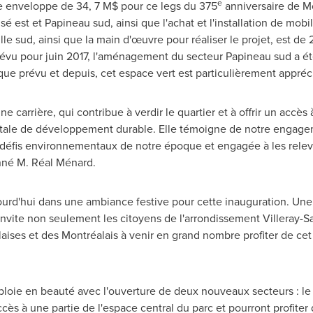
e
ne enveloppe de 34, 7 M$ pour ce legs du 375
anniversaire de Mon
est et Papineau sud, ainsi que l'achat et l'installation de mobili
lle
sud, ainsi que la main d'œuvre pour réaliser le projet, est de
révu pour juin 2017, l'aménagement du secteur Papineau sud a 
 que prévu et depuis, cet espace vert est particulièrement appréc
arrière, qui contribue à verdir le quartier et à offrir un accès à 
tale de développement durable. Elle témoigne de notre engage
défis environnementaux de notre époque et engagée à les relever
nné M. Réal Ménard.
jourd'hui dans une ambiance festive pour cette inauguration. Une
'invite non seulement les citoyens de l'arrondissement Villeray-
ises et des Montréalais à venir en grand nombre profiter de c
ploie en beauté avec l'ouverture de deux nouveaux secteurs : le
ccès à une partie de l'espace central du parc et pourront profiter