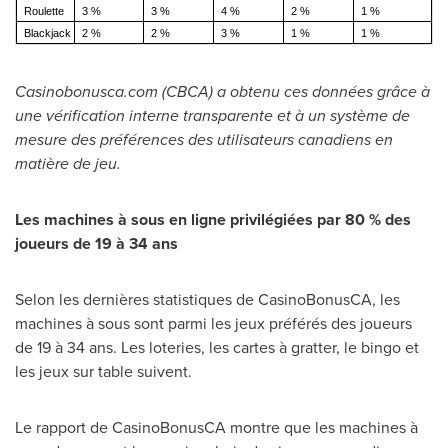
Roulette
3 %
3 %
4 %
2 %
1 %
Blackjack
2 %
2 %
3 %
1 %
1 %
Casinobonusca.com (CBCA) a obtenu ces données grâce à
une vérification interne transparente et à un système de
mesure des préférences des utilisateurs canadiens en
matière de jeu.
Les machines à sous en ligne privilégiées par 80 % des
joueurs de 19 à 34 ans
Selon les dernières statistiques de CasinoBonusCA, les
machines à sous sont parmi les jeux préférés des joueurs
de 19 à 34 ans. Les loteries, les cartes à gratter, le bingo et
les jeux sur table suivent.
Le rapport de CasinoBonusCA montre que les machines à