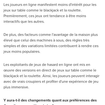
Les joueurs en ligne manifestent moins d'intérêt pour les
jeux sur table comme le blackjack et la roulette.
Premièrement, ces jeux ont tendance à être moins
interactifs que les autres.
De plus, des facteurs comme l'avantage de la maison plus
élevé que celui des machines à sous, des règles très
simples et des variations limitées contribuent à rendre ces
jeux moins populaires.
Les exploitants de jeux de hasard en ligne ont mis en
œuvre des versions en direct de jeux sur table comme le
blackjack et la roulette. Ainsi, les joueurs peuvent interagir
avec de vrais croupiers et profiter d'une expérience de jeu
plus immersive.
Y aura-t-il des changements quant aux préférences des