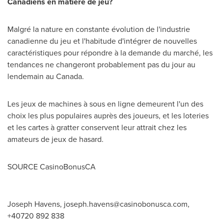
Canadiens en matière de jeu?
Malgré la nature en constante évolution de l'industrie
canadienne du jeu et l'habitude d'intégrer de nouvelles
caractéristiques pour répondre à la demande du marché, les
tendances ne changeront probablement pas du jour au
lendemain au
Canada
.
Les jeux de machines à sous en ligne demeurent l'un des
choix les plus populaires auprès des joueurs, et les loteries
et les cartes à gratter conservent leur attrait chez les
amateurs de jeux de hasard.
SOURCE CasinoBonusCA
Joseph Havens,
joseph.havens@casinobonusca.com
,
+40720 892 838