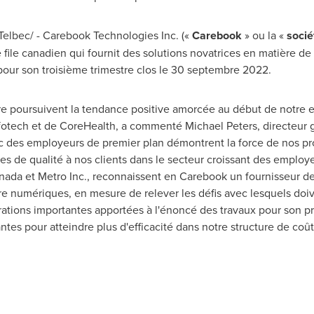
lbec/ - Carebook Technologies Inc. («
Carebook
» ou la «
socié
file canadien qui fournit des solutions novatrices en matière d
s pour son troisième trimestre clos le 30 septembre 2022.
tre poursuivent la tendance positive amorcée au début de notre ex
Infotech et de CoreHealth, a commenté Michael Peters, directeur
des employeurs de premier plan démontrent la force de nos pro
 de qualité à nos clients dans le secteur croissant des employe
da et Metro Inc., reconnaissent en Carebook un fournisseur de s
e numériques, en mesure de relever les défis avec lesquels doiv
ations importantes apportées à l'énoncé des travaux pour son prin
antes pour atteindre plus d'efficacité dans notre structure de coû