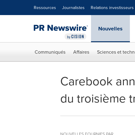
Déclaration d'accessibilité
Sauter la navigation
Ressources
Journalistes
Relations investisseurs
Nouvelles
Communiqués
Affaires
Sciences et techn
Carebook anno
du troisième t
NOUVELLES FOURNIES PAR