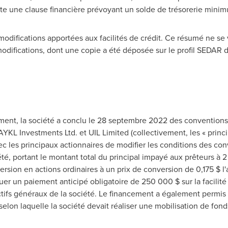
cte une clause financière prévoyant un solde de trésorerie mini
difications apportées aux facilités de crédit. Ce résumé ne se 
odifications, dont une copie a été déposée sur le profil
SEDAR d
nt, la société a conclu le 28 septembre 2022 des conventions 
AYKL Investments Ltd. et UIL Limited (collectivement, les « princ
 les principaux actionnaires de modifier les conditions des conve
été, portant le montant total du principal impayé aux prêteurs à 2
nversion en actions ordinaires à un prix de conversion de 0,175 $ l'
tuer un paiement anticipé obligatoire de 250 000 $ sur la facilit
tifs généraux de la société. Le financement a également permis à 
elon laquelle la société devait réaliser une mobilisation de fonds