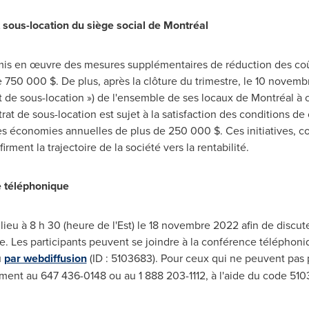
 sous-location du siège social de Montréal
a mis en œuvre des mesures supplémentaires de réduction des coû
750 000 $. De plus, après la clôture du trimestre, le 10 novembr
at de sous-location ») de l'ensemble de ses locaux de Montréal à 
ntrat de sous-location est sujet à la satisfaction des conditions de
des économies annuelles de plus de 250 000 $. Ces initiatives, c
rment la trajectoire de la société vers la rentabilité.
 téléphonique
eu à 8 h 30 (heure de l'Est) le 18 novembre 2022 afin de discuter
. Les participants peuvent se joindre à la conférence téléphoniqu
u
par webdiffusion
(ID : 5103683). Pour ceux qui ne peuvent pas 
ment au 647 436-0148 ou au 1 888 203-1112, à l'aide du code 510