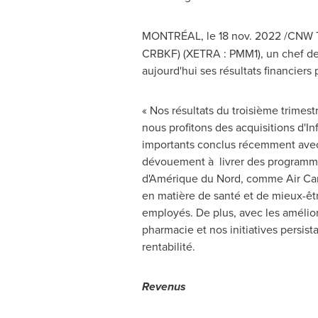
MONTRÉAL
,
le
18 nov. 2022
/CNW Te
CRBKF) (XETRA : PMM1), un chef de 
aujourd'hui ses résultats financier
« Nos résultats du troisième trimes
nous profitons des acquisitions d'
importants conclus récemment avec 
dévouement à livrer des programmes
d'Amérique du Nord, comme Air Cana
en matière de santé et de mieux-êtr
employés. De plus, avec les amélior
pharmacie et nos initiatives persist
rentabilité.
Revenus