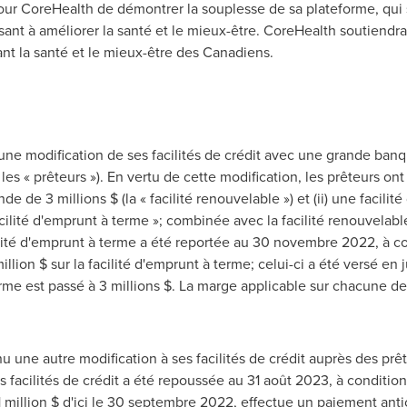
our CoreHealth de démontrer la souplesse de sa plateforme, qui
sant à améliorer la santé et le mieux-être. CoreHealth soutiendra 
sant la santé et le mieux-être des Canadiens.
u une modification de ses facilités de crédit avec une grande ban
les « prêteurs »). En vertu de cette modification, les prêteurs ont
de de 3 millions $ (la « facilité renouvelable ») et (ii) une facili
cilité d'emprunt à terme »; combinée avec la facilité renouvelable, 
ilité d'emprunt à terme a été reportée au 30 novembre 2022, à co
llion $ sur la facilité d'emprunt à terme; celui-ci a été versé en 
rme est passé à 3 millions $. La marge applicable sur chacune des 
enu une autre modification à ses facilités de crédit auprès des prê
 facilités de crédit a été repoussée au 31 août 2023, à condition
 million $ d'ici le 30 septembre 2022, effectue un paiement anti