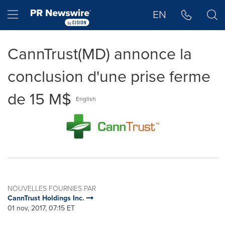
Déclaration d'accessibilité
Sauter la navigation
Hamburger menu
EN
CannTrust(MD) annonce la
conclusion d'une prise ferme
de 15 M$
English
NOUVELLES FOURNIES PAR
CannTrust Holdings Inc.
01 nov, 2017, 07:15 ET