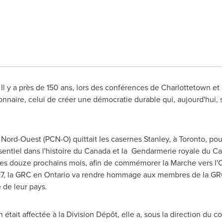
 Il y a près de 150 ans, lors des conférences de
Charlottetown
et 
onnaire, celui de créer une démocratie durable qui, aujourd'hui
u Nord-Ouest (PCN-O) quittait les casernes Stanley, à
Toronto
, po
entiel dans l'histoire du
Canada
et la Gendarmerie royale du
Ca
 des douze prochains mois, afin de commémorer la Marche vers l'
7, la GRC en
Ontario
va rendre hommage aux membres de la GRC 
e de leur pays.
n
était affectée à la Division Dépôt, elle a, sous la direction du 