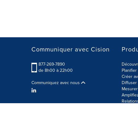
Communiquer avec Cision
Produ
877-269-7890
Découvre
de 8h00 à 22h00
Planifie
Créer av
Communiquez avec nous
Diffuse
Mesurer 
Amplifie
Relation