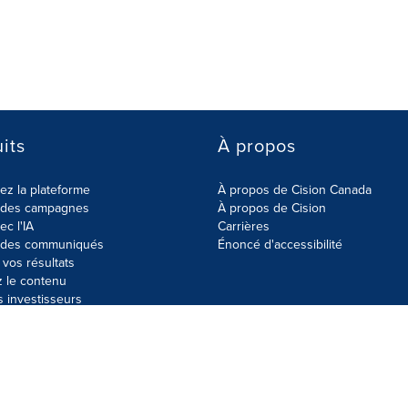
its
À propos
z la plateforme
À propos de Cision Canada
r des campagnes
À propos de Cision
ec l'IA
Carrières
r des communiqués
Énoncé d'accessibilité
vos résultats
z le contenu
s investisseurs