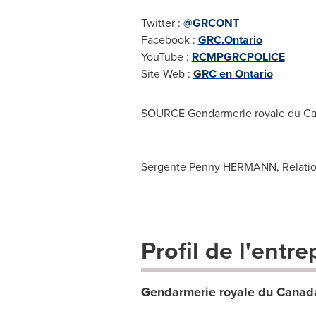
Twitter :
@GRCONT
Facebook :
GRC.Ontario
YouTube :
RCMPGRCPOLICE
Site Web :
GRC en
Ontario
SOURCE Gendarmerie royale du
Ca
Sergente Penny HERMANN, Relations
Profil de l'entre
Gendarmerie royale du Canad