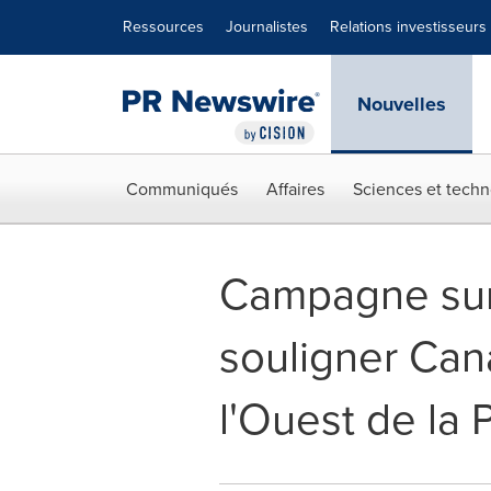
Déclaration d'accessibilité
Sauter la navigation
Ressources
Journalistes
Relations investisseurs
Nouvelles
Communiqués
Affaires
Sciences et techn
Campagne sur 
souligner Can
l'Ouest de la 