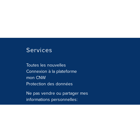
Services
Toutes les nouvelles
Connexion à la plateforme
mon CNW
Protection des données
Ne pas vendre ou partager mes
informations personnelles:
Soumettre à
Privacy@cision.com
Appelez gratuitement notre
département de la protection de la vie
privée: 877-297-8921