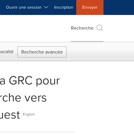
Ouvrir une session
Inscription
Envoyer
Recherche
ociété
Recherche avancée
la GRC pour
rche vers
uest
English